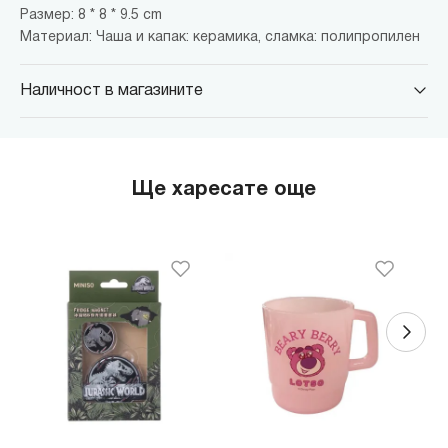
Размер: 8 * 8 * 9.5 cm
Материал: Чаша и капак: керамика, сламка: полипропилен
Наличност в магазините
MINISO Парадайс Център
гр. София, бул."Черни връх" №100, Парадайс Център, ниво 0
MINISO Сердика Център
Ще харесате още
гр. София, бул."Ситняково" №48, Сердика Център, ниво -1
MINISO София Ринг Мол
гр. София, бул."Околовръстен път" №214, София Ринг Мол, ниво
0
MINISO Денкоглу
гр. София, ул."Денкоглу" №44
MINISO Витоша
гр. София, бул."Витоша" №57
THE MALL
гр. София, бул. Цариградско шосе 115з