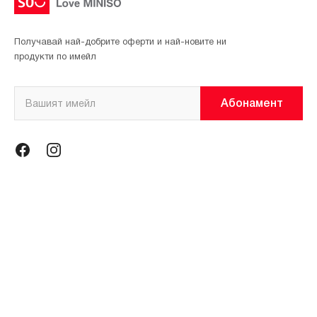
Получавай най-добрите оферти и най-новите ни
продукти по имейл
Абонамент
Информация
Общи условия
Политика за поверителност
Магазини
За нас
Контакти