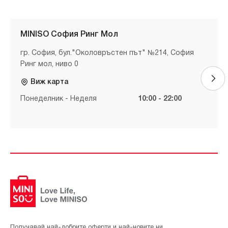
MINISO София Ринг Мол
гр. София, бул."Околовръстен път" №214, София
Ринг мол, ниво 0
Виж карта
Понеделник - Неделя
10:00 - 22:00
Получавай най-добрите оферти и най-новите ни