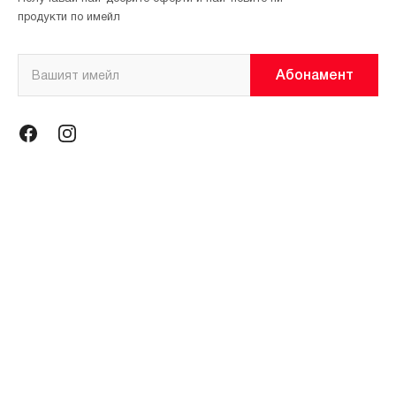
продукти по имейл
Абонамент
Информация
Общи условия
Политика за поверителност
Магазини
За нас
Контакти
Контакти