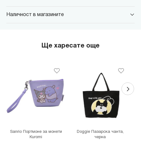
Наличност в магазините
MINISO Парадайс Център
гр. София, бул."Черни връх" №100, Парадайс Център, ниво 0
MINISO Сердика Център
Ще харесате още
гр. София, бул."Ситняково" №48, Сердика Център, ниво -1
MINISO София Ринг Мол
гр. София, бул."Околовръстен път" №214, София Ринг Мол, ниво
0
MINISO Денкоглу
гр. София, ул."Денкоглу" №44
MINISO Витоша
гр. София, бул."Витоша" №57
THE MALL
гр. София, бул. Цариградско шосе 115з
Sanrio Портмоне за монети
Doggie Пазарска чанта,
Kuromi
черна