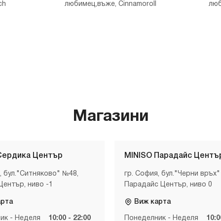
ch
любимец,въже, Cinnamoroll
люб
Магазини
Сердика Център
MINISO Парадайс Центъ
, бул."Ситняково" №48,
гр. София, бул."Черни връх"
Център, ниво -1
Парадайс Център, ниво 0
арта
Виж карта
ик - Неделя
10:00 - 22:00
Понеделник - Неделя
10:0