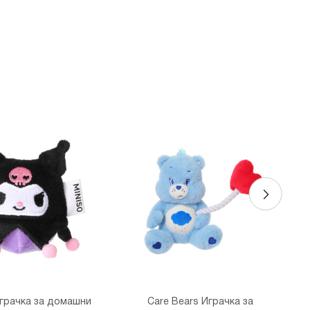
грачка за домашни
Care Bears Играчка за
S