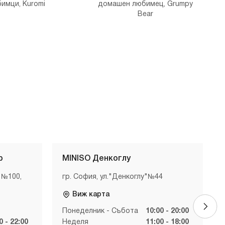
имци, Kuromi
домашен любимец, Grumpy
Bear
р
MINISO Денкоглу
 №100,
гр. София, ул."Денкоглу"№44
Виж карта
Понеделник - Събота
10:00 - 20:00
0 - 22:00
Неделя
11:00 - 18:00