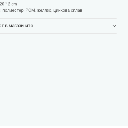
20 * 2 cm
: полиестер, POM, желязо, цинкова сплав
т в магазините
 Парадайс Център
 бул."Черни връх" №100, Парадайс Център, ниво 0
 Сердика Център
 бул."Ситняково" №48, Сердика Център, ниво -1
 София Ринг Мол
 бул."Околовръстен път" №214, София Ринг Мол, ниво 0
 Денкоглу
, ул."Денкоглу" №44
 Витоша
, бул."Витоша" №57
ALL
 бул. Цариградско шосе 115з