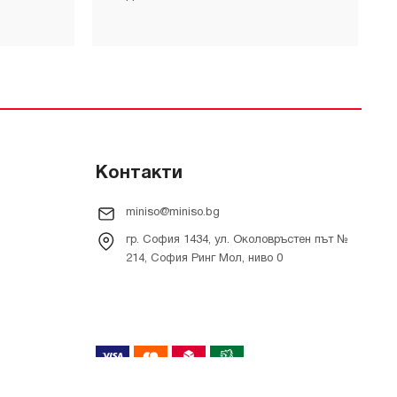
Контакти
miniso@miniso.bg
гр. София 1434, ул. Околовръстен път №
214, София Ринг Мол, ниво 0