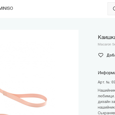
MINISO
Каишка
Macaron Se
Доб
Информа
Арт. №: 
Нашийник
любимци.
дизайн з
нашийник
Съхраняв