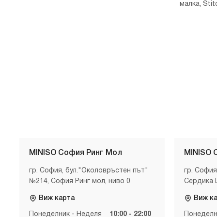
малка, Stit
MINISO София Ринг Мол
MINISO 
гр. София, бул."Околовръстен път"
гр. София
№214, София Ринг мол, ниво 0
Сердика 
Виж карта
Виж к
Понеделник - Неделя
10:00 - 22:00
Понеделн