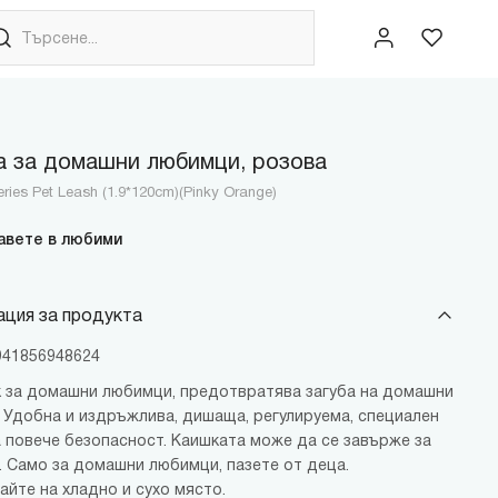
 за домашни любимци, розова
ries Pet Leash (1.9*120cm)(Pinky Orange)
авете в любими
ция за продукта
6941856948624
 за домашни любимци, предотвратява загуба на домашни
 Удобна и издръжлива, дишаща, регулируема, специален
а повече безопасност. Каишката може да се завърже за
. Само за домашни любимци, пазете от деца.
айте на хладно и сухо място.