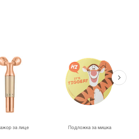
 София Ринг Мол
 бул."Околовръстен път" №214, София Ринг Мол, ниво 0
 Денкоглу
, ул."Денкоглу" №44
 Витоша
, бул."Витоша" №57
ALL
 бул. Цариградско шосе 115з
ажор за лице
Подложка за мишка