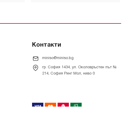
Контакти
miniso@miniso.bg
гр. София 1434, ул. Околовръстен път №
214, София Ринг Мол, ниво 0