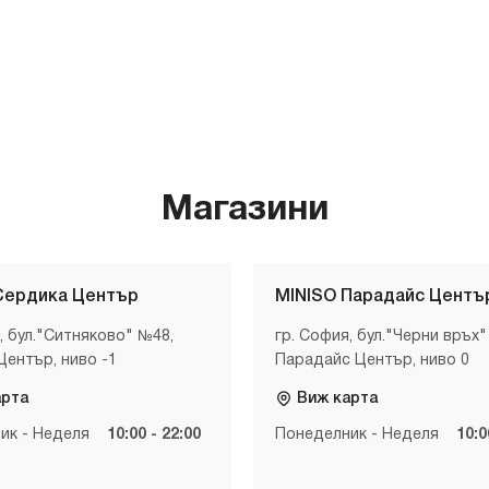
Магазини
Сердика Център
MINISO Парадайс Центъ
, бул."Ситняково" №48,
гр. София, бул."Черни връх"
Център, ниво -1
Парадайс Център, ниво 0
арта
Виж карта
ик - Неделя
10:00 - 22:00
Понеделник - Неделя
10:0