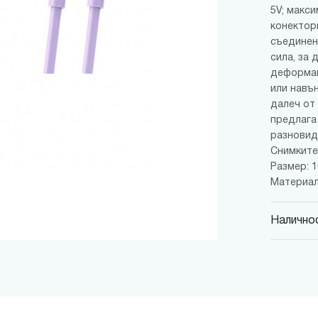
5V; макси
конектор
съединен
сила, за
деформац
или навън
далеч от
предлага
разновид
Снимките 
Размер: 
Материал
Наличнос
MINISO
гр. София,
MINISO
гр. София,