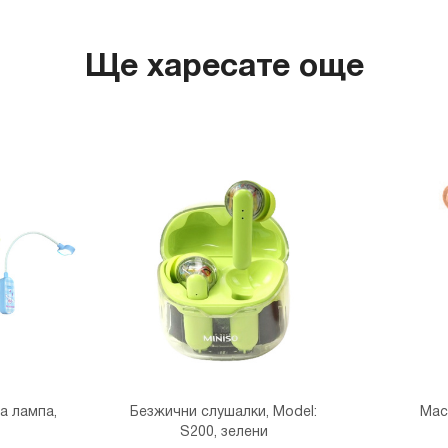
MINISO
гр. София,
Ще харесате още
MINISO
гр. София
MINISO
гр. София
THE M
гр. София,
а лампа,
Безжични слушалки, Model:
Мас
S200, зелени