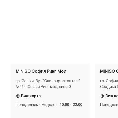
MINISO София Ринг Мол
MINISO 
гр. София, бул."Околовръстен път"
гр. София
№214, София Ринг мол, ниво 0
Сердика 
Виж карта
Виж к
Понеделник - Неделя
10:00 - 22:00
Понеделн