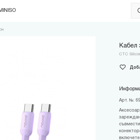
MINISO
он
Кабел 
CTC Silico
Доб
Информа
Арт. №: 
Аксесоар
зареждан
съвмести
конектор
включете