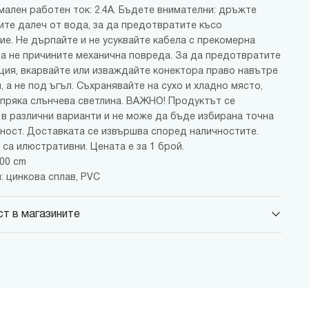
мален работен ток: 2.4A. Бъдете внимателни: дръжте
ите далеч от вода, за да предотвратите късо
ие. Не дърпайте и не усуквайте кабела с прекомерна
 да не причините механична повреда. За да предотвратите
ия, вкарвайте или изваждайте конектора право навътре
, а не под ъгъл. Съхранявайте на сухо и хладно място,
 пряка слънчева светлина. ВАЖНО! Продуктът се
 в различни варианти и не може да бъде избирана точна
ност. Доставката се извършва според наличностите.
са илюстративни. Цената е за 1 брой.
100 cm
: цинкова сплав, PVC
т в магазините
 Парадайс Център
 бул."Черни връх" №100, Парадайс Център, ниво 0
 Сердика Център
 бул."Ситняково" №48, Сердика Център, ниво -1