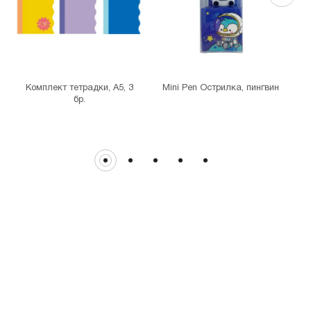
MINISO Витоша
гр. София, бул."Витоша" №57
THE MALL
гр. София, бул. Цариградско шосе 115з
Комплект тетрадки, А5, 3
Mini Pen Острилка, пингвин
бр.