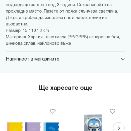
подходящо за деца под 3 години. Съхранявайте на
прохладно място. Пазете от пряка слънчева светлина.
Децата трябва да използват под наблюдение на
възрастни.
Размер: 15 * 10 * 2 cm
Материал: Хартия, пластмаса (PP/GPPS) акварелна боя,
цинкова сплав, найлоново въже
Наличност в магазините
MINISO Парадайс Център
гр. София, бул."Черни връх" №100, Парадайс Център, ниво 0
MINISO Сердика Център
Ще харесате още
гр. София, бул."Ситняково" №48, Сердика Център, ниво -1
MINISO София Ринг Мол
гр. София, бул."Околовръстен път" №214, София Ринг Мол, ниво
0
MINISO Денкоглу
гр. София, ул."Денкоглу" №44