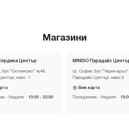
Магазини
Сердика Център
MINISO Парадайс Центъ
, бул."Ситняково" №48,
гр. София, бул."Черни връх"
Център, ниво -1
Парадайс Център, ниво 0
арта
Виж карта
ик - Неделя
10:00 - 22:00
Понеделник - Неделя
10:0