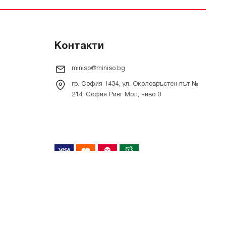
Контакти
miniso@miniso.bg
гр. София 1434, ул. Околовръстен път №
214, София Ринг Мол, ниво 0
Онлайн магазин от
RIZN