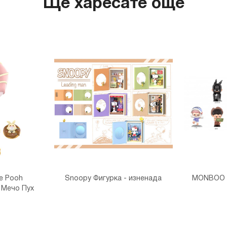
Ще харесате още
he Pooh
Snoopy Фигурка - изненада
MONBOO Ф
 Мечо Пух