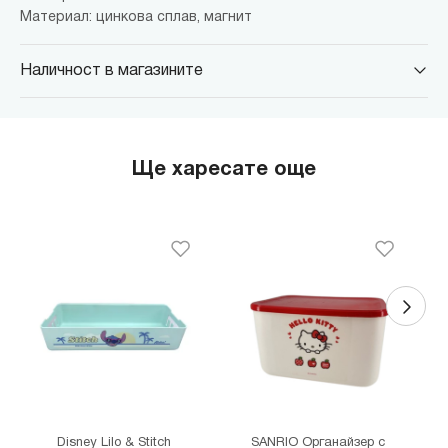
Материал: цинкова сплав, магнит
Наличност в магазините
MINISO Парадайс Център
гр. София, бул."Черни връх" №100, Парадайс Център, ниво 0
MINISO Сердика Център
Ще харесате още
гр. София, бул."Ситняково" №48, Сердика Център, ниво -1
MINISO София Ринг Мол
гр. София, бул."Околовръстен път" №214, София Ринг Мол, ниво
0
MINISO Денкоглу
гр. София, ул."Денкоглу" №44
MINISO Витоша
гр. София, бул."Витоша" №57
THE MALL
гр. София, бул. Цариградско шосе 115з
Disney Lilo & Stitch
SANRIO Органайзер с