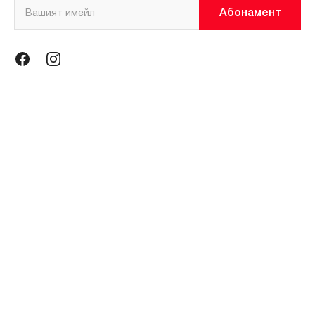
Абонамент
Информация
Общи условия
Политика за поверителност
Магазини
За нас
Контакти
Контакти
miniso@miniso.bg
гр. София 1434, ул. Околовръстен път № 214, София Ринг