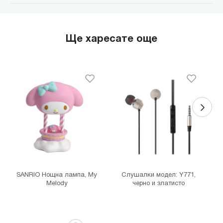
MINISO Парадайс Център
гр. София, бул."Черни връх" №100, Парадайс Център, ниво 0
MINISO Сердика Център
Ще харесате още
гр. София, бул."Ситняково" №48, Сердика Център, ниво -1
MINISO София Ринг Мол
гр. София, бул."Околовръстен път" №214, София Ринг Мол, ниво
0
MINISO Денкоглу
гр. София, ул."Денкоглу" №44
MINISO Витоша
гр. София, бул."Витоша" №57
THE MALL
гр. София, бул. Цариградско шосе 115з
SANRIO Нощна лампа, My
Слушалки модел: Y771,
Melody
черно и златисто