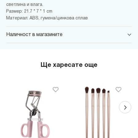
светлина и влага.
Размер: 21.7 * 7 * 1 cm
Материал: ABS, гумена/цинкова сплав
Наличност в магазините
MINISO Парадайс Център
гр. София, бул."Черни връх" №100, Парадайс Център, ниво 0
MINISO Сердика Център
Ще харесате още
гр. София, бул."Ситняково" №48, Сердика Център, ниво -1
MINISO София Ринг Мол
гр. София, бул."Околовръстен път" №214, София Ринг Мол, ниво
0
MINISO Денкоглу
гр. София, ул."Денкоглу" №44
MINISO Витоша
гр. София, бул."Витоша" №57
THE MALL