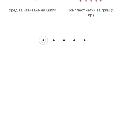
гр. София, бул. Цариградско шосе 115з
Уред за извиване на мигли
Комплект четки за грим (5
бр.)