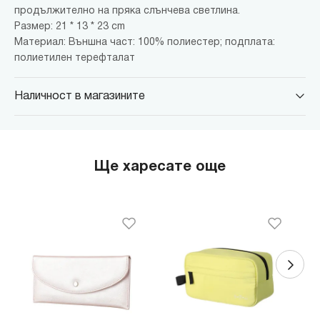
продължително на пряка слънчева светлина.
Размер: 21 * 13 * 23 cm
Материал: Външна част: 100% полиестер; подплата:
полиетилен терефталат
Наличност в магазините
MINISO Парадайс Център
гр. София, бул."Черни връх" №100, Парадайс Център, ниво 0
MINISO Сердика Център
Ще харесате още
гр. София, бул."Ситняково" №48, Сердика Център, ниво -1
MINISO София Ринг Мол
гр. София, бул."Околовръстен път" №214, София Ринг Мол, ниво
0
MINISO Денкоглу
гр. София, ул."Денкоглу" №44
MINISO Витоша
гр. София, бул."Витоша" №57