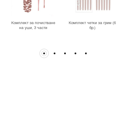
гр. София, бул."Витоша" №57
THE MALL
гр. София, бул. Цариградско шосе 115з
Комплект за почистване
Комплект четки за грим (6
на уши, 3 части
бр.)