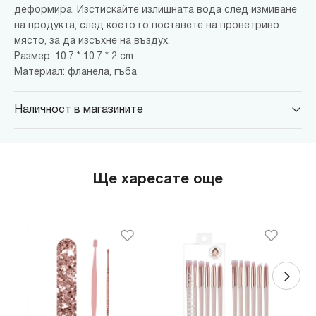
деформира. Изстискайте излишната вода след измиване
на продукта, след което го поставете на проветриво
място, за да изсъхне на въздух.
Размер: 10.7 * 10.7 * 2 cm
Материал: фланела, гъба
Наличност в магазините
MINISO Парадайс Център
гр. София, бул."Черни връх" №100, Парадайс Център, ниво 0
MINISO Сердика Център
Ще харесате още
гр. София, бул."Ситняково" №48, Сердика Център, ниво -1
MINISO София Ринг Мол
гр. София, бул."Околовръстен път" №214, София Ринг Мол, ниво
0
MINISO Денкоглу
гр. София, ул."Денкоглу" №44
MINISO Витоша