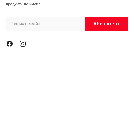
продукти по имейл
Абонамент
Информация
Общи условия
Политика за поверителност
Магазини
За нас
Контакти
Контакти