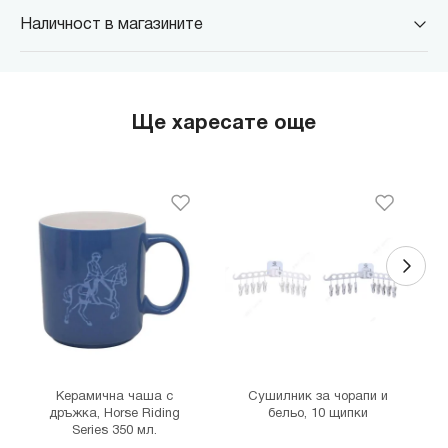
Наличност в магазините
MINISO Парадайс Център
гр. София, бул."Черни връх" №100, Парадайс Център, ниво 0
MINISO Сердика Център
Ще харесате още
гр. София, бул."Ситняково" №48, Сердика Център, ниво -1
MINISO София Ринг Мол
гр. София, бул."Околовръстен път" №214, София Ринг Мол, ниво
0
MINISO Денкоглу
гр. София, ул."Денкоглу" №44
MINISO Витоша
гр. София, бул."Витоша" №57
THE MALL
гр. София, бул. Цариградско шосе 115з
Керамична чаша с
Сушилник за чорапи и
дръжка, Horse Riding
бельо, 10 щипки
Series 350 мл.