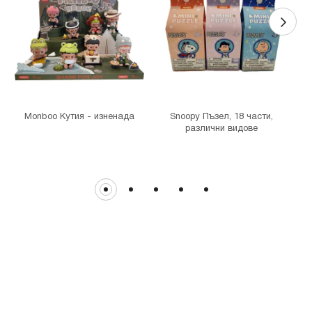
MINISO Денкоглу
гр. София, ул."Денкоглу" №44
MINISO Витоша
гр. София, бул."Витоша" №57
THE MALL
гр. София, бул. Цариградско шосе 115з
Monboo Кутия - изненада
Snoopy Пъзел, 18 части,
различни видове