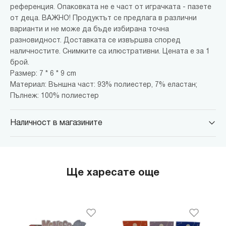
референция. Опаковката не е част от играчката - пазете
от деца. ВАЖНО! Продуктът се предлага в различни
варианти и не може да бъде избирана точна
разновидност. Доставката се извършва според
наличностите. Снимките са илюстративни. Цената е за 1
брой.
Размер: 7 * 6 * 9 cm
Материал: Външна част: 93% полиестер, 7% еластан;
Пълнеж: 100% полиестер
Наличност в магазините
MINISO Парадайс Център
гр. София, бул."Черни връх" №100, Парадайс Център, ниво 0
MINISO Сердика Център
Ще харесате още
гр. София, бул."Ситняково" №48, Сердика Център, ниво -1
MINISO София Ринг Мол
гр. София, бул."Околовръстен път" №214, София Ринг Мол, ниво
0