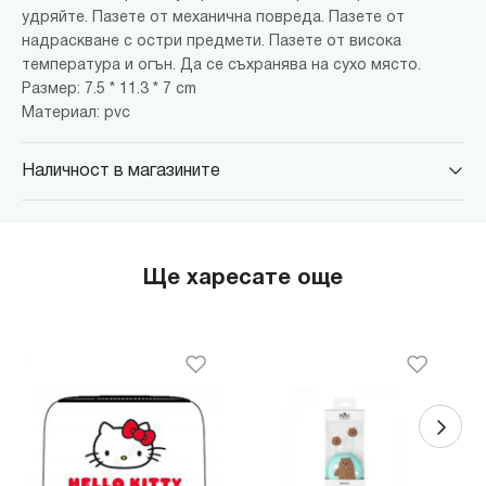
удряйте. Пазете от механична повреда. Пазете от
надраскване с остри предмети. Пазете от висока
температура и огън. Да се ​​съхранява на сухо място.
Размер: 7.5 * 11.3 * 7 cm
Материал: pvc
Наличност в магазините
MINISO Парадайс Център
гр. София, бул."Черни връх" №100, Парадайс Център, ниво 0
MINISO Сердика Център
Ще харесате още
гр. София, бул."Ситняково" №48, Сердика Център, ниво -1
MINISO София Ринг Мол
гр. София, бул."Околовръстен път" №214, София Ринг Мол, ниво
0
MINISO Денкоглу
гр. София, ул."Денкоглу" №44
MINISO Витоша