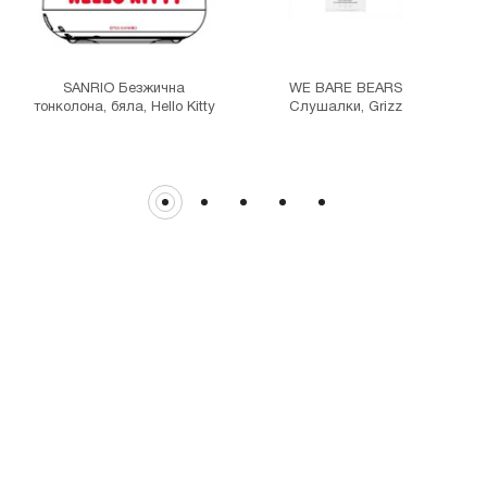
гр. София, бул."Витоша" №57
THE MALL
гр. София, бул. Цариградско шосе 115з
SANRIO Безжична
WE BARE BEARS
тонколона, бяла, Hello Kitty
Слушалки, Grizz