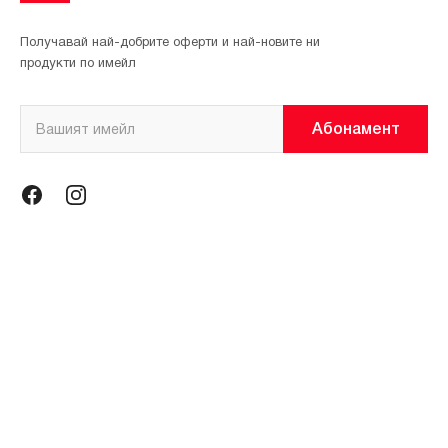
Получавай най-добрите оферти и най-новите ни
продукти по имейл
Абонамент
Информация
Общи условия
Политика за поверителност
Магазини
За нас
Контакти