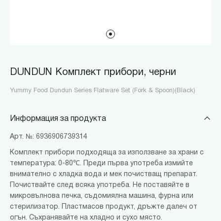
DUNDUN Комплект прибори, черни
Yummy Food Dundun Series Flatware Set (Fork & Spoon)(Black)
Информация за продукта
Арт. №: 6936906739314
Комплект прибори подходяща за използване за храни с
температура: 0-80℃. Преди първа употреба измийте
внимателно с хладка вода и мек почистващ препарат.
Почиствайте след всяка употреба. Не поставяйте в
микровълнова печка, съдомиялна машина, фурна или
стерилизатор. Пластмасов продукт, дръжте далеч от
огън. Съхранявайте на хладно и сухо място.