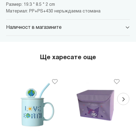
Размер: 19.3 * 8.5 * 2 cm
Материал: PP+PS+430 неръждаема стомана
Наличност в магазините
MINISO Парадайс Център
гр. София, бул."Черни връх" №100, Парадайс Център, ниво 0
MINISO Сердика Център
Ще харесате още
гр. София, бул."Ситняково" №48, Сердика Център, ниво -1
MINISO София Ринг Мол
гр. София, бул."Околовръстен път" №214, София Ринг Мол, ниво
0
MINISO Денкоглу
гр. София, ул."Денкоглу" №44
MINISO Витоша
гр. София, бул."Витоша" №57
THE MALL
гр. София, бул. Цариградско шосе 115з