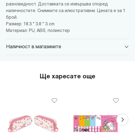
разновидност. Доставката се извършва според
наличностите. Снимките са илюстративни. Цената е за 1
брой.
Размер: 18.3 * 3.8 * 3 cm
Материал: PU, ABS, полиестер
Наличност в магазините
MINISO Парадайс Център
гр. София, бул."Черни връх" №100, Парадайс Център, ниво 0
MINISO Сердика Център
Ще харесате още
гр. София, бул."Ситняково" №48, Сердика Център, ниво -1
MINISO София Ринг Мол
гр. София, бул."Околовръстен път" №214, София Ринг Мол, ниво
0
MINISO Денкоглу
гр. София, ул."Денкоглу" №44
MINISO Витоша