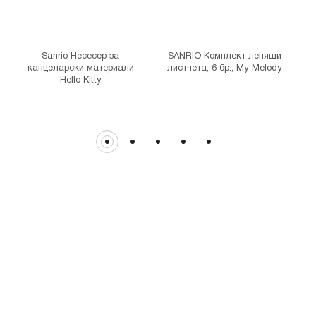
гр. София, бул."Витоша" №57
THE MALL
гр. София, бул. Цариградско шосе 115з
Sanrio Несесер за
SANRIO Комплект лепящи
канцеларски материали
листчета, 6 бр., My Melody
Hello Kitty