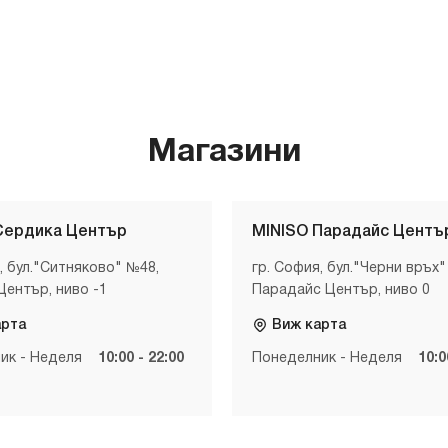
Магазини
Сердика Център
MINISO Парадайс Центъ
, бул."Ситняково" №48,
гр. София, бул."Черни връх"
Център, ниво -1
Парадайс Център, ниво 0
арта
Виж карта
ик - Неделя
10:00 - 22:00
Понеделник - Неделя
10:0