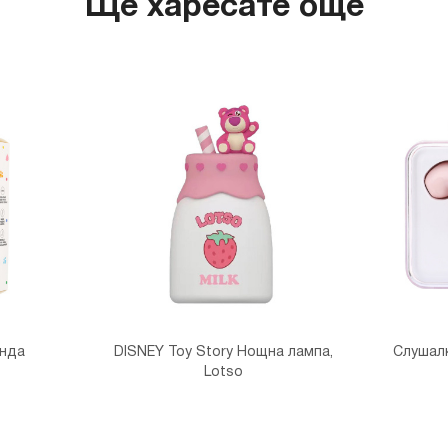
Ще харесате още
анда
DISNEY Toy Story Нощна лампа,
Слушалк
Lotso