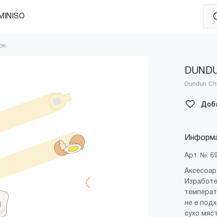
MINISO
он
DUNDUN
Dundun Chi
Доб
Информа
Арт. №: 
Аксесоар
Изработе
температ
не е под
сухо мяст