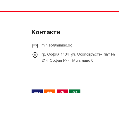
Контакти
miniso@miniso.bg
гр. София 1434, ул. Околовръстен път №
214, София Ринг Мол, ниво 0
Онлайн магазин от
RIZN