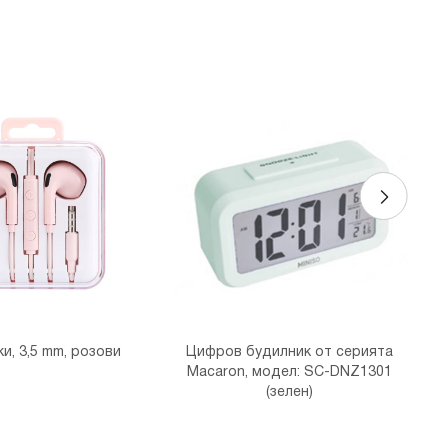
и, 3,5 mm, розови
Цифров будилник от серията
Macaron, модел: SC-DNZ1301
(зелен)