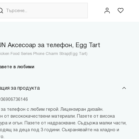
 Аксесоар за телефон, Egg Tart
cken Food Series Phone Charm Strap(Egg Tart)
авете в любими
ция за продукта
6936906736146
 за телефон с любим герой. Лицензиран дизайн.
н от висококачествени материали. Пазете от висока
ура и огън. Пазете от надраскване. Съдържа малки части,
ходящ за деца под 3 години. Съхранявайте на хладно и
о.