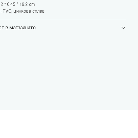
2 * 0.45 * 19.2 cm
: PVC, цинкова сплав
т в магазините
 Парадайс Център
 бул."Черни връх" №100, Парадайс Център, ниво 0
 Сердика Център
 бул."Ситняково" №48, Сердика Център, ниво -1
 София Ринг Мол
 бул."Околовръстен път" №214, София Ринг Мол, ниво 0
 Денкоглу
, ул."Денкоглу" №44
 Витоша
, бул."Витоша" №57
ALL
 бул. Цариградско шосе 115з