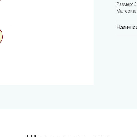
Размер: 5.
Материал
Наличнос
MINISO
гр. София,
MINISO
гр. София,
MINISO
гр. София,
MINISO
гр. София
MINISO
гр. София
THE M
гр. София,