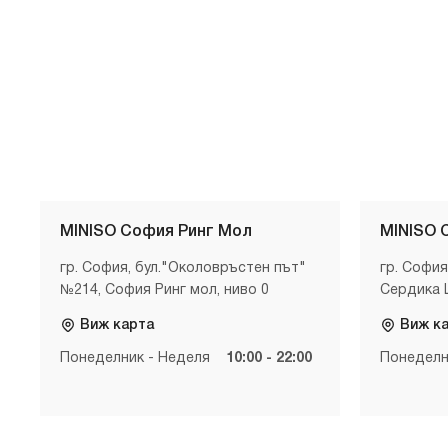
MINISO София Ринг Мол
MINISO 
гр. София, бул."Околовръстен път"
гр. София
№214, София Ринг мол, ниво 0
Сердика 
Виж карта
Виж к
Понеделник - Неделя
10:00 - 22:00
Понеделн