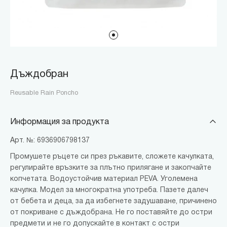
Дъждобран
Reusable Rain Poncho
Информация за продукта
Арт. №: 6936906798137
Промушете ръцете си през ръкавите, сложете качулката,
регулирайте връзките за плътно прилягане и закопчайте
копчетата. Водоустойчив материал PEVA. Уголемена
качулка. Модел за многократна употреба. Пазете далеч
от бебета и деца, за да избегнете задушаване, причинено
от покриване с дъждобрана. Не го поставяйте до остри
предмети и не го допускайте в контакт с остри