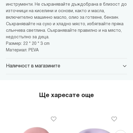
инструменти. Не съхранявайте дъждобрана в близост до
източници на киселини и основи, както и масла,
включително машинно масло, олио за готвене, бензин.
Съхранявайте на сухо и хладно място, избягвайте пряка
слънчева светлина. Съхранявайте правилно и на място,
недостъпно за деца.
Размер: 22 * 20 * 3 cm
Материал: PEVA
Наличност в магазините
MINISO Парадайс Център
гр. София, бул."Черни връх" №100, Парадайс Център, ниво 0
MINISO Сердика Център
Ще харесате още
гр. София, бул."Ситняково" №48, Сердика Център, ниво -1
MINISO София Ринг Мол
гр. София, бул."Околовръстен път" №214, София Ринг Мол, ниво
0
MINISO Денкоглу