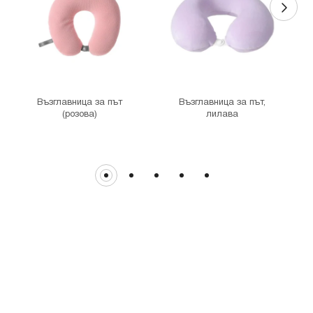
гр. София, ул."Денкоглу" №44
MINISO Витоша
гр. София, бул."Витоша" №57
THE MALL
гр. София, бул. Цариградско шосе 115з
Възглавница за път
Възглавница за път,
(розова)
лилава