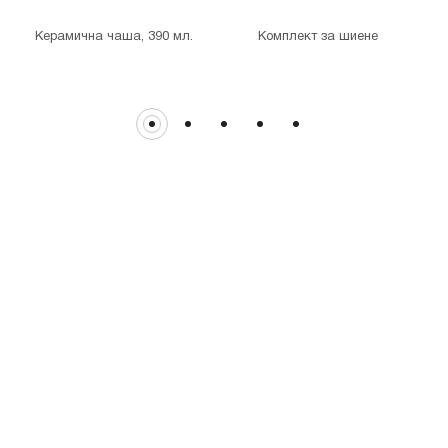
гр. София, бул. Цариградско шосе 115з
Керамична чаша, 390 мл.
Комплект за шиене