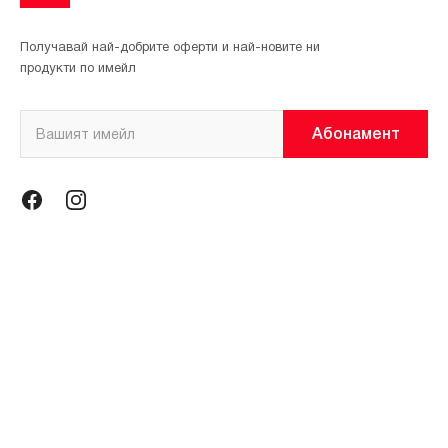
Получавай най-добрите оферти и най-новите ни
продукти по имейл
Абонамент
Информация
Общи условия
Политика за поверителност
Магазини
За нас
Контакти