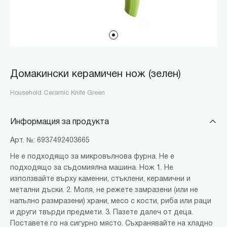
Домакински керамичен нож (зелен)
Household Ceramic Knife Green
Информация за продукта
Арт. №: 6937492403665
Не е подходящо за микровълнова фурна. Не е
подходящо за съдомиялна машина. Нож 1. Не
използвайте върху каменни, стъклени, керамични и
метални дъски. 2. Моля, не режете замразени (или не
напълно размразени) храни, месо с кости, риба или раци
и други твърди предмети. 3. Пазете далеч от деца.
Поставете го на сигурно място. Съхранявайте на хладно