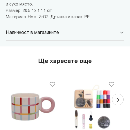
и сухо място.
Размер: 20.5 * 2.1 * 1 cm
Материал: Нож: ZrO2: Дръжка и капак: PP
Наличност в магазините
MINISO Парадайс Център
гр. София, бул."Черни връх" №100, Парадайс Център, ниво 0
MINISO Сердика Център
Ще харесате още
гр. София, бул."Ситняково" №48, Сердика Център, ниво -1
MINISO София Ринг Мол
гр. София, бул."Околовръстен път" №214, София Ринг Мол, ниво
0
MINISO Денкоглу
гр. София, ул."Денкоглу" №44
MINISO Витоша
гр. София, бул."Витоша" №57
THE MALL