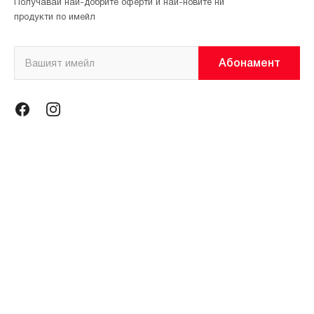
Получавай най-добрите оферти и най-новите ни
продукти по имейл
Абонамент
Информация
Общи условия
Политика за поверителност
Магазини
За нас
Контакти
Контакти