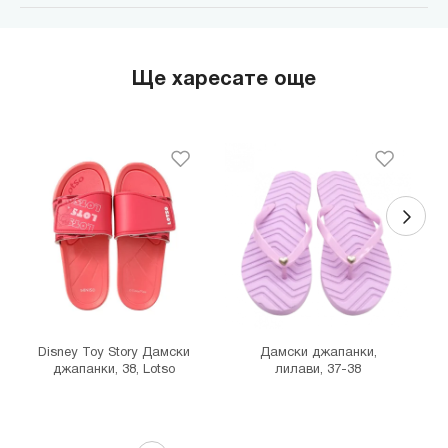
MINISO Парадайс Център
гр. София, бул."Черни връх" №100, Парадайс Център, ниво 0
MINISO Сердика Център
Ще харесате още
гр. София, бул."Ситняково" №48, Сердика Център, ниво -1
MINISO София Ринг Мол
гр. София, бул."Околовръстен път" №214, София Ринг Мол, ниво
0
MINISO Денкоглу
гр. София, ул."Денкоглу" №44
MINISO Витоша
гр. София, бул."Витоша" №57
THE MALL
гр. София, бул. Цариградско шосе 115з
Disney Toy Story Дамски
Дамски джапанки,
джапанки, 38, Lotso
лилави, 37-38