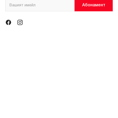
Абонамент
Информация
Общи условия
Политика за поверителност
Магазини
За нас
Контакти
Контакти
miniso@miniso.bg
гр. София 1434, ул. Околовръстен път № 214, София Ринг