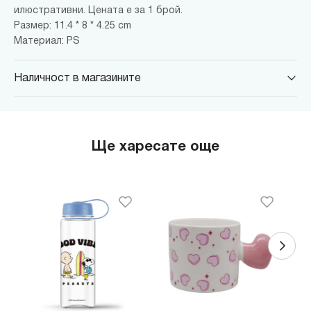
илюстративни. Цената е за 1 брой.
Размер: 11.4 * 8 * 4.25 cm
Материал: PS
Наличност в магазините
MINISO Парадайс Център
гр. София, бул."Черни връх" №100, Парадайс Център, ниво 0
MINISO Сердика Център
Ще харесате още
гр. София, бул."Ситняково" №48, Сердика Център, ниво -1
MINISO София Ринг Мол
гр. София, бул."Околовръстен път" №214, София Ринг Мол, ниво
0
MINISO Денкоглу
гр. София, ул."Денкоглу" №44
MINISO Витоша
гр. София, бул."Витоша" №57
THE MALL