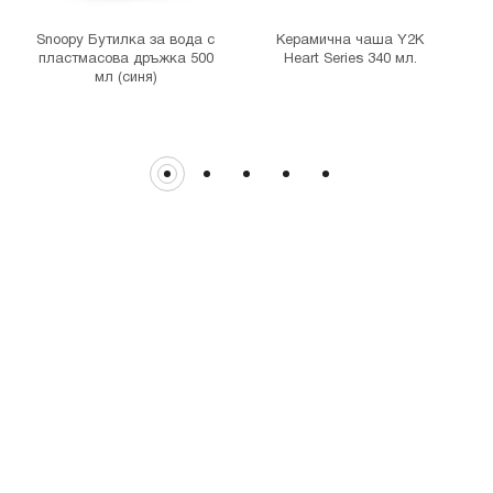
гр. София, бул. Цариградско шосе 115з
Snoopy Бутилка за вода с
Керамична чаша Y2K
пластмасова дръжка 500
Heart Series 340 мл.
мл (синя)