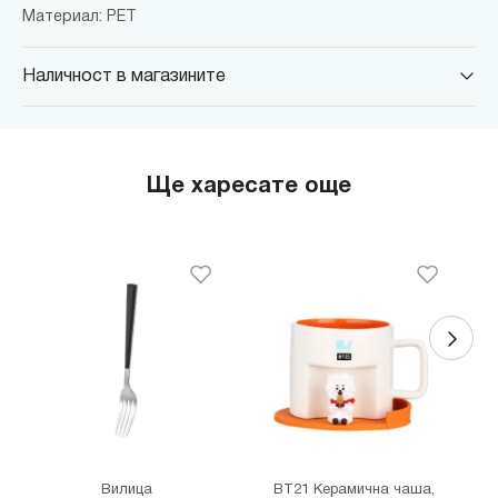
Материал: PET
Наличност в магазините
MINISO Парадайс Център
гр. София, бул."Черни връх" №100, Парадайс Център, ниво 0
MINISO Сердика Център
Ще харесате още
гр. София, бул."Ситняково" №48, Сердика Център, ниво -1
MINISO София Ринг Мол
гр. София, бул."Околовръстен път" №214, София Ринг Мол, ниво
0
MINISO Денкоглу
гр. София, ул."Денкоглу" №44
MINISO Витоша
гр. София, бул."Витоша" №57
THE MALL
гр. София, бул. Цариградско шосе 115з
Вилица
BT21 Керамична чаша,