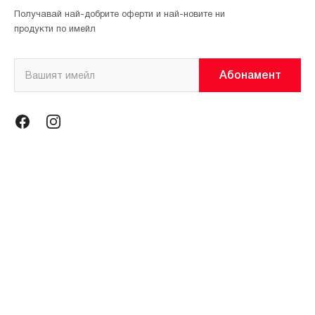
Получавай най-добрите оферти и най-новите ни
продукти по имейл
Абонамент
Информация
Общи условия
Политика за поверителност
Магазини
За нас
Контакти