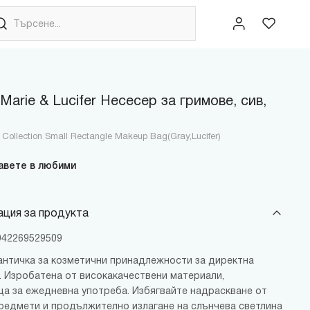
 Marie & Lucifer Несесер за гримове, сив,
 Collection Small Rectangle Makeup Bag(Gray,Lucifer)
авете в любими
ция за продукта
6942269529509
античка за козметични принадлежности за директна
. Изробатена от високакачествени материали,
а за ежедневна употреба. Избягвайте надраскване от
редмети и продължително излагане на слънчева светлина