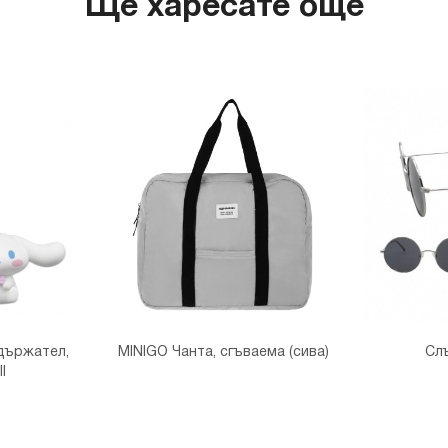
Ще харесате още
държател,
MINIGO Чанта, сгъваема (сива)
Сл
l