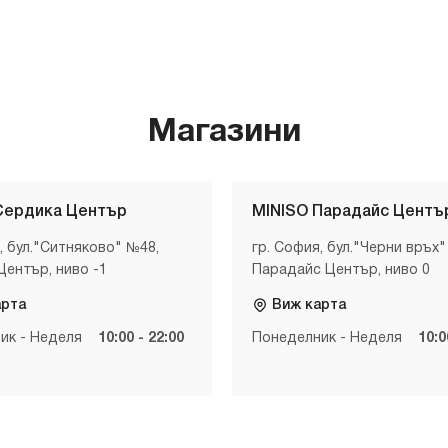
Магазини
Сердика Център
MINISO Парадайс Центъ
, бул."Ситняково" №48,
гр. София, бул."Черни връх"
Център, ниво -1
Парадайс Център, ниво 0
арта
Виж карта
ик - Неделя
10:00 - 22:00
Понеделник - Неделя
10:0