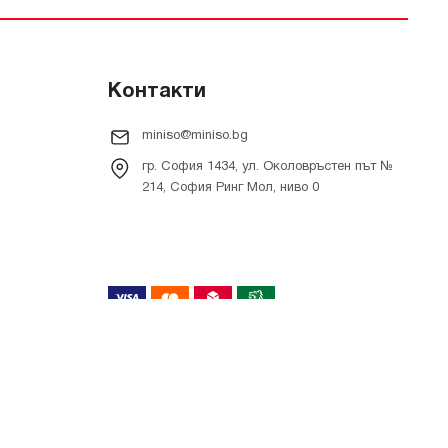
Контакти
miniso@miniso.bg
гр. София 1434, ул. Околовръстен път №
214, София Ринг Мол, ниво 0
Онлайн магазин от
RIZN