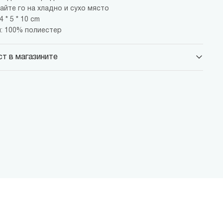
айте го на хладно и сухо място
 * 5 * 10 cm
: 100% полиестер
т в магазините
 Парадайс Център
 бул."Черни връх" №100, Парадайс Център, ниво 0
 Сердика Център
 бул."Ситняково" №48, Сердика Център, ниво -1
 София Ринг Мол
 бул."Околовръстен път" №214, София Ринг Мол, ниво 0
 Денкоглу
, ул."Денкоглу" №44
 Витоша
, бул."Витоша" №57
ALL
 бул. Цариградско шосе 115з