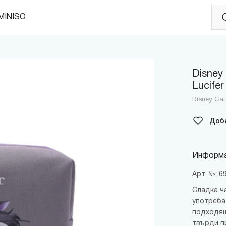
MINISO
Disney
Lucifer
Disney Cat
Доб
Информа
Арт. №: 
Сладка ч
употреба
подходящ
твърди п