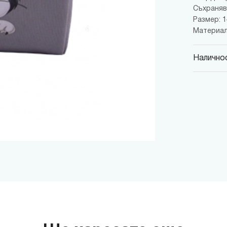
Съхраняв
Размер: 14
Материал
Наличнос
MINISO
гр. София,
MINISO
гр. София,
MINISO
гр. София,
MINISO
гр. София
MINISO
гр. София
THE M
гр. София,