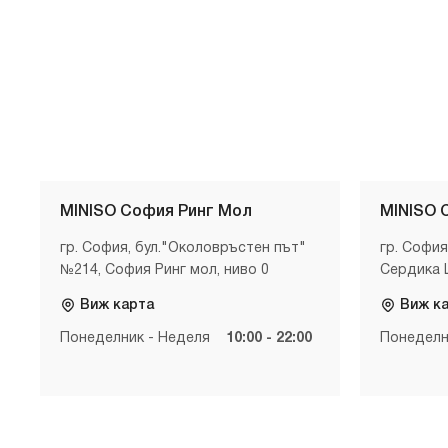
MINISO София Ринг Мол
MINISO 
гр. София, бул."Околовръстен път"
гр. София
№214, София Ринг мол, ниво 0
Сердика 
Виж карта
Виж к
Понеделник - Неделя
10:00 - 22:00
Понеделн