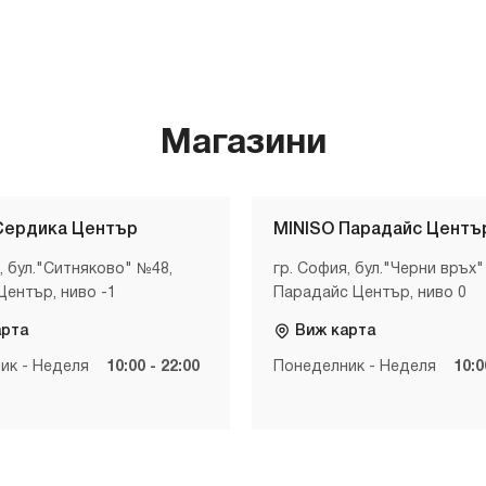
Магазини
Сердика Център
MINISO Парадайс Центъ
, бул."Ситняково" №48,
гр. София, бул."Черни връх"
Център, ниво -1
Парадайс Център, ниво 0
арта
Виж карта
ик - Неделя
10:00 - 22:00
Понеделник - Неделя
10:0