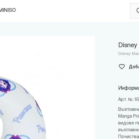
MINISO
Disney
Disney Man
Доб
Информа
Арт. №: 
Възглавни
Manga Pr
видове пъ
възглавни
Почиства