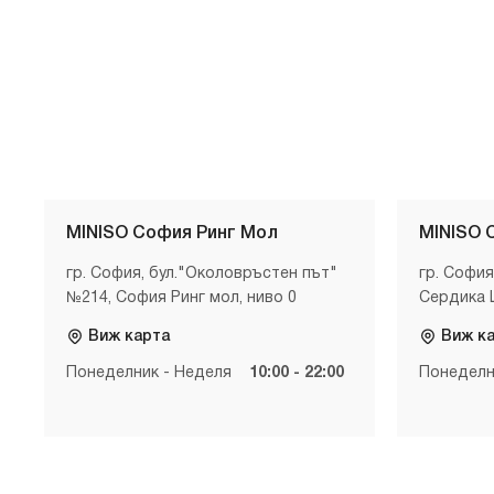
MINISO София Ринг Мол
MINISO 
гр. София, бул."Околовръстен път"
гр. София
№214, София Ринг мол, ниво 0
Сердика 
Виж карта
Виж к
Понеделник - Неделя
10:00 - 22:00
Понеделн