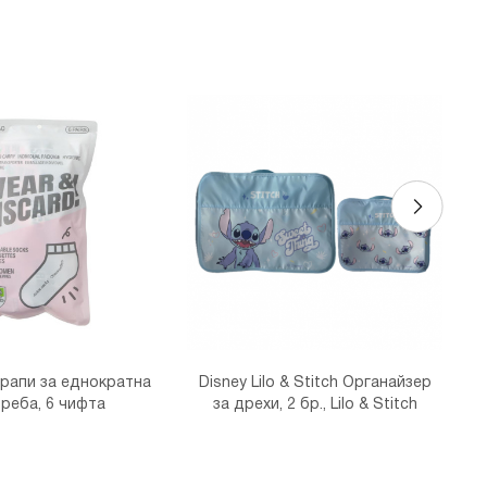
 бул. Цариградско шосе 115з
рапи за еднократна
Disney Lilo & Stitch Органайзер
реба, 6 чифта
за дрехи, 2 бр., Lilo & Stitch