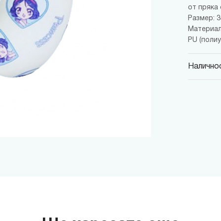
от пряка 
Размер: 3
Материал
PU (поли
Наличнос
MINISO
гр. София,
MINISO
гр. София,
MINISO
гр. София,
MINISO
гр. София
MINISO
гр. София
THE M