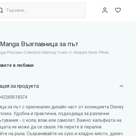
 Manga Възглавница за път
ga Princess Collection Memory Foam U-Shaped Neck Pillow
авете в любими
ция за продукта
6942269518374
ца за път с оригинален дизайн част от колекцията Disney
incess. Удобна и практична, подходяща за различни
тувания - с кола, влак или самолет. Важно: калъфката на
цата не може да се сваля. Не перете в пералня.
йте на ръка. Съхранявайте на сухо и хладно място, далеч