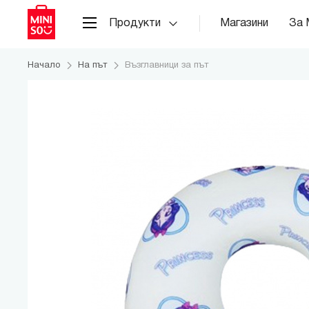
Продукти
Магазини
За 
Начало
На път
Възглавници за път