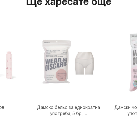
Ще харесате още
гр. София,
ов
Дамско бельо за еднократна
Дамски чо
употреба, 5 бр., L
упот