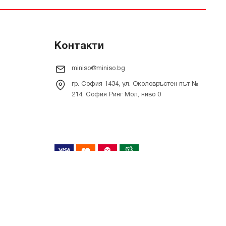
Контакти
miniso@miniso.bg
гр. София 1434, ул. Околовръстен път №
214, София Ринг Мол, ниво 0
Онлайн магазин от
RIZN