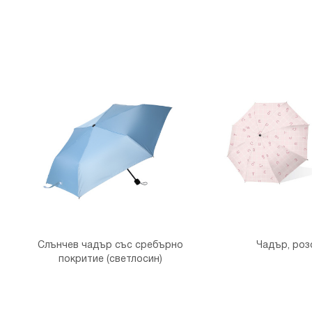
Слънчев чадър със сребърно
Чадър, роз
покритие (светлосин)