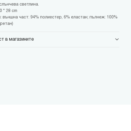
слънчева светлина.
0 * 28 cm
: външна част: 94% полиестер, 6% еластан; пълнеж: 100%
уретан)
т в магазините
 Парадайс Център
 бул."Черни връх" №100, Парадайс Център, ниво 0
 Сердика Център
 бул."Ситняково" №48, Сердика Център, ниво -1
 София Ринг Мол
 бул."Околовръстен път" №214, София Ринг Мол, ниво 0
 Денкоглу
, ул."Денкоглу" №44
 Витоша
, бул."Витоша" №57
ALL