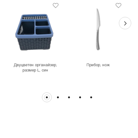
гр. София, бул."Околовръстен път" №214, София Ринг Мол, ниво
0
MINISO Денкоглу
гр. София, ул."Денкоглу" №44
MINISO Витоша
гр. София, бул."Витоша" №57
THE MALL
гр. София, бул. Цариградско шосе 115з
Двуцветен органайзер,
Прибор, нож
размер L, син