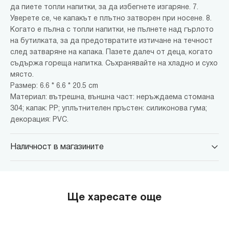
да пиете топли напитки, за да избегнете изгаряне. 7.
Уверете се, че капакът е плътно затворен при носене. 8.
Когато е пълна с топли напитки, не пълнете над гърлото
на бутилката, за да предотвратите изтичане на течност
след затваряне на капака. Пазете далеч от деца, когато
съдържа гореща напитка. Съхранявайте на хладно и сухо
място.
Размер: 6.6 * 6.6 * 20.5 cm
Материал: вътрешна, външна част: неръждаема стомана
304; капак: PP; уплътнителен пръстен: силиконова гума;
декорация: PVC.
Наличност в магазините
MINISO Парадайс Център
гр. София, бул."Черни връх" №100, Парадайс Център, ниво 0
MINISO Сердика Център
Ще харесате още
гр. София, бул."Ситняково" №48, Сердика Център, ниво -1
MINISO София Ринг Мол