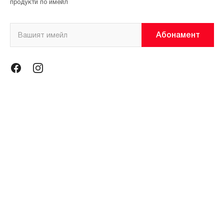
продукти по имейл
Абонамент
Информация
Общи условия
Политика за поверителност
Магазини
За нас
Контакти
Контакти