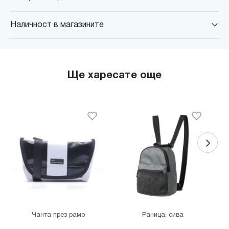
Наличност в магазините
MINISO Парадайс Център
гр. София, бул."Черни връх" №100, Парадайс Център, ниво 0
MINISO Сердика Център
Ще харесате още
гр. София, бул."Ситняково" №48, Сердика Център, ниво -1
MINISO София Ринг Мол
гр. София, бул."Околовръстен път" №214, София Ринг Мол, ниво
0
MINISO Денкоглу
гр. София, ул."Денкоглу" №44
MINISO Витоша
гр. София, бул."Витоша" №57
THE MALL
гр. София, бул. Цариградско шосе 115з
Чанта през рамо
Раница, сива