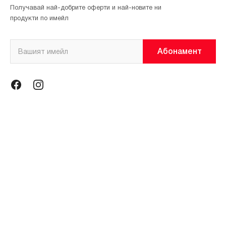
Получавай най-добрите оферти и най-новите ни
продукти по имейл
Абонамент
Информация
Общи условия
Политика за поверителност
Магазини
За нас
Контакти