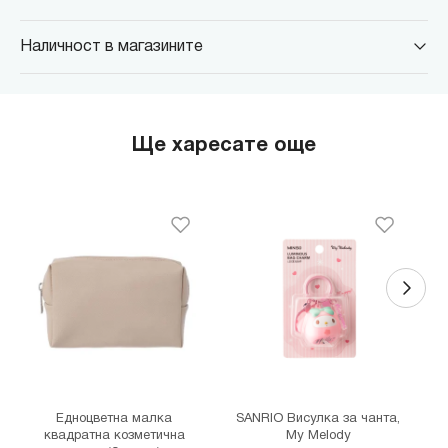
Наличност в магазините
MINISO Парадайс Център
гр. София, бул."Черни връх" №100, Парадайс Център, ниво 0
MINISO Сердика Център
Ще харесате още
гр. София, бул."Ситняково" №48, Сердика Център, ниво -1
MINISO София Ринг Мол
гр. София, бул."Околовръстен път" №214, София Ринг Мол, ниво
0
MINISO Денкоглу
гр. София, ул."Денкоглу" №44
MINISO Витоша
гр. София, бул."Витоша" №57
THE MALL
гр. София, бул. Цариградско шосе 115з
Едноцветна малка
SANRIO Висулка за чанта,
квадратна козметична
My Melody