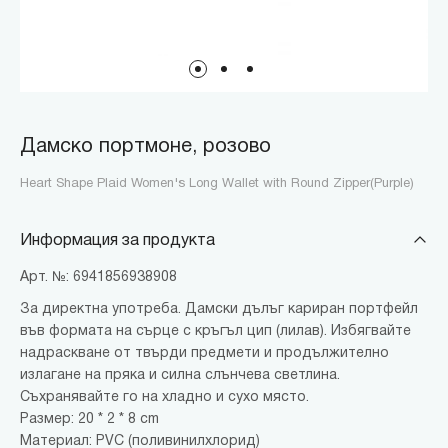
Дамско портмоне, розово
Heart Shape Plaid Women's Long Wallet with Round Zipper(Purple)
Информация за продукта
Арт. №: 6941856938908
За директна употреба. Дамски дълъг кариран портфейл
във формата на сърце с кръгъл цип (лилав). Избягвайте
надраскване от твърди предмети и продължително
излагане на пряка и силна слънчева светлина.
Съхранявайте го на хладно и сухо място.
Размер: 20 * 2 * 8 cm
Материал: PVC (поливинилхлорид)