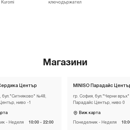
Kuromi
ключодържател
Магазини
Сердика Център
MINISO Парадайс Центъ
, бул."Ситняково" №48,
гр. София, бул."Черни връх"
Център, ниво -1
Парадайс Център, ниво 0
арта
Виж карта
ик - Неделя
10:00 - 22:00
Понеделник - Неделя
10:0