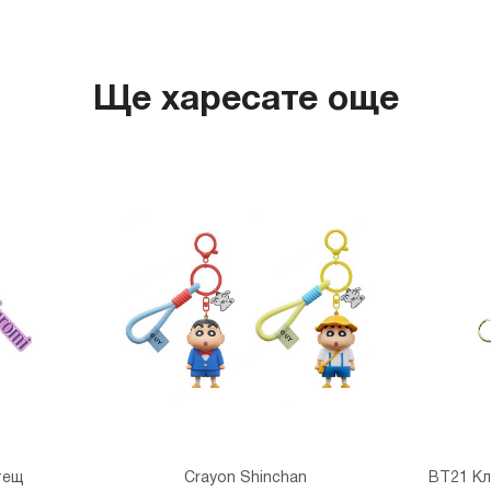
гр. София,
Ще харесате още
тещ
Crayon Shinchan
BT21 К