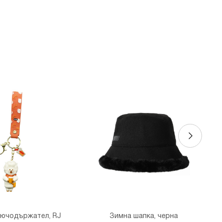
 бул. Цариградско шосе 115з
лючодържател, RJ
Зимна шапка, черна