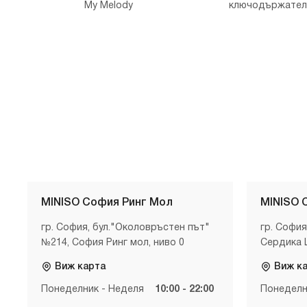
My Melody
ключодържател 
MINISO София Ринг Мол
MINISO 
гр. София, бул."Околовръстен път"
гр. София
№214, София Ринг мол, ниво 0
Сердика 
Виж карта
Виж к
Понеделник - Неделя
10:00 - 22:00
Понеделн