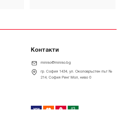
Контакти
miniso@miniso.bg
гр. София 1434, ул. Околовръстен път №
214, София Ринг Мол, ниво 0