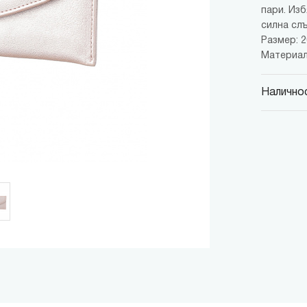
пари. Из
силна слъ
Размер: 20
Материал
Наличнос
MINISO
гр. София,
MINISO
гр. София,
MINISO
гр. София,
MINISO
гр. София
MINISO
гр. София
THE M