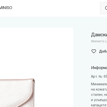
MINISO
Дамски
Women's Lo
Доб
Информа
Арт. №: 
Минимали
на кожата
стилен, н
и усъвър
капацитет