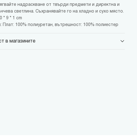
бягвайте надраскване от твърди предмети и директна и
нчева светлина. Съхранявайте го на хладно и сухо място.
 * 9 * 1 cm
: Плат: 100% полиуретан, вътрешност: 100% полиестер
т в магазините
 Парадайс Център
 бул."Черни връх" №100, Парадайс Център, ниво 0
 Сердика Център
 бул."Ситняково" №48, Сердика Център, ниво -1
 София Ринг Мол
 бул."Околовръстен път" №214, София Ринг Мол, ниво 0
 Денкоглу
, ул."Денкоглу" №44
 Витоша
, бул."Витоша" №57
ALL