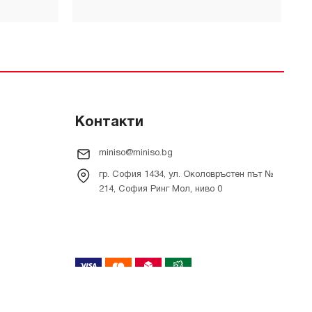
Контакти
miniso@miniso.bg
гр. София 1434, ул. Околовръстен път №
214, София Ринг Мол, ниво 0