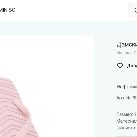
MINISO
Дамски
Macaron Co
Доб
Информа
Арт. №: 
Размер: 25
Материал:
(полиетил