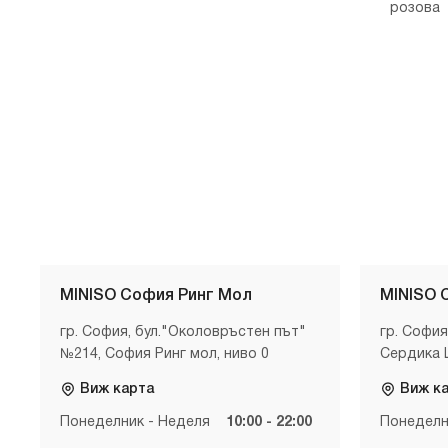
розова
MINISO София Ринг Мол
MINISO 
гр. София, бул."Околовръстен път"
гр. София
№214, София Ринг мол, ниво 0
Сердика 
Виж карта
Виж к
Понеделник - Неделя
10:00 - 22:00
Понеделн