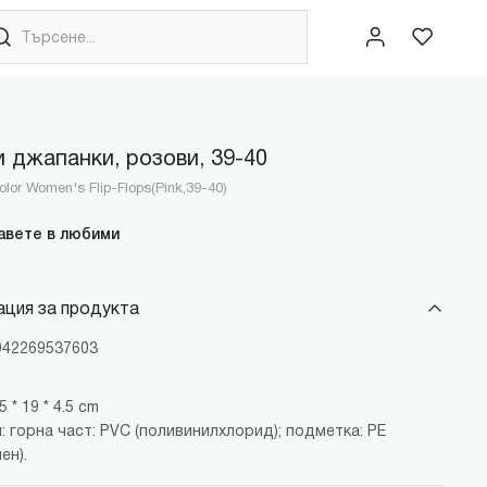
 джапанки, розови, 39-40
lor Women's Flip-Flops(Pink,39-40)
авете в любими
ция за продукта
6942269537603
 * 19 * 4.5 cm
 горна част: PVC (поливинилхлорид); подметка: PE
ен).