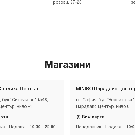
розови, 27-28
з
Магазини
Сердика Център
MINISO Парадайс Центъ
, бул."Ситняково" №48,
гр. София, бул."Черни връх"
Център, ниво -1
Парадайс Център, ниво 0
арта
Виж карта
ик - Неделя
10:00 - 22:00
Понеделник - Неделя
10:0