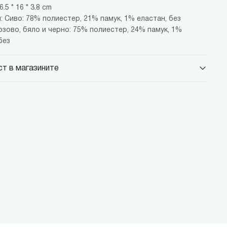
.5 * 16 * 3.8 cm
 Сиво: 78% полиестер, 21% памук, 1% еластан, без
озово, бяло и черно: 75% полиестер, 24% памук, 1%
без
т в магазините
 Парадайс Център
 бул."Черни връх" №100, Парадайс Център, ниво 0
 Сердика Център
 бул."Ситняково" №48, Сердика Център, ниво -1
 София Ринг Мол
 бул."Околовръстен път" №214, София Ринг Мол, ниво 0
 Денкоглу
, ул."Денкоглу" №44
 Витоша
, бул."Витоша" №57
ALL