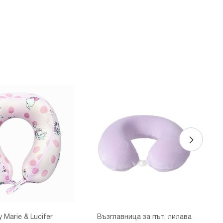
 бул. Цариградско шосе 115з
 Marie & Lucifer
Възглавница за път, лилава