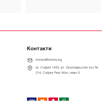
Контакти
miniso@miniso.bg
гр. София 1434, ул. Околовръстен път №
214, София Ринг Мол, ниво 0