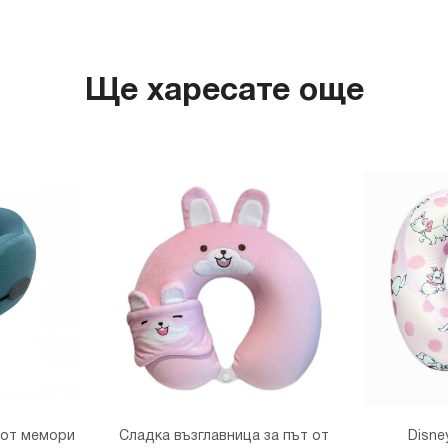
гр. София,
Ще харесате още
 от мемори
Сладка възглавница за път от
Disney