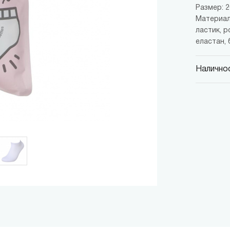
Размер: 26
Материал:
ластик, р
еластан, 
Наличнос
MINISO
гр. София,
MINISO
гр. София,
MINISO
гр. София,
MINISO
гр. София
MINISO
гр. София
THE M