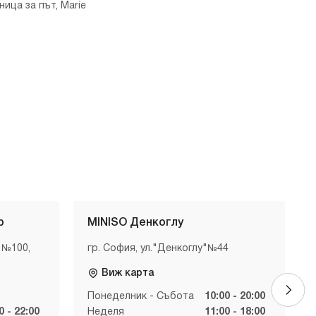
ница за път, Marie
р
MINISO Денкоглу
 №100,
гр. София, ул."Денкоглу"№44
Виж карта
Понеделник - Събота
10:00 - 20:00
0 - 22:00
Неделя
11:00 - 18:00