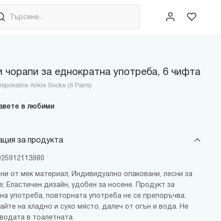
 чорапи за еднократна употреба, 6 чифта
sposable Ankle Socks (6 Pairs)
авете в любими
ция за продукта
6925912113980
ни от мек материал; Индивидуално опаковани, лесни за
; Еластичен дизайн, удобен за носене. Продукт за
на употреба, повторната употреба не се препоръчва.
йте на хладно и сухо място, далеч от огън и вода. Не
 водата в тоалетната.