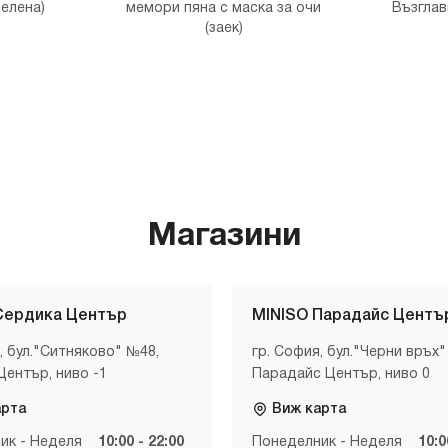
зелена)
мемори пяна с маска за очи
Възглав
(заек)
Магазини
Сердика Център
MINISO Парадайс Центъ
, бул."Ситняково" №48,
гр. София, бул."Черни връх"
Център, ниво -1
Парадайс Център, ниво 0
арта
Виж карта
ик - Неделя
10:00 - 22:00
Понеделник - Неделя
10:0