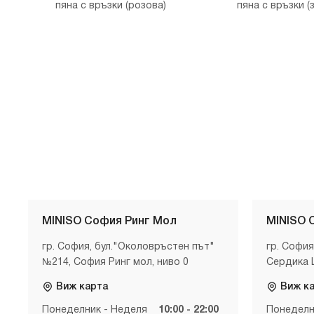
пяна с връзки (розова)
пяна с връзки (
MINISO София Ринг Мол
MINISO 
гр. София, бул."Околовръстен път"
гр. София
№214, София Ринг мол, ниво 0
Сердика 
Виж карта
Виж к
Понеделник - Неделя
10:00 - 22:00
Понеделн