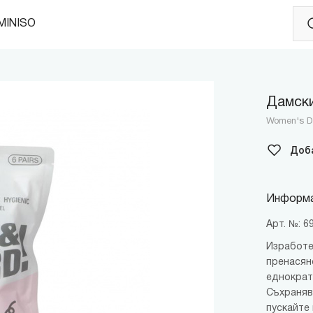
MINISO
Дамски
Women's Di
Доб
Информа
Арт. №: 
Изработе
пренасяне
еднократ
Съхранява
пускайте