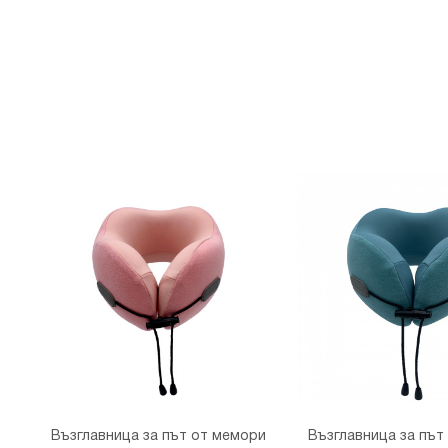
Възглавница за път от мемори
Възглавница за път