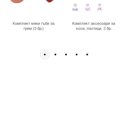
гр. София, бул."Витоша" №57
THE MALL
гр. София, бул. Цариградско шосе 115з
Комплект меки гъби за
Комплект аксесоари за
грим (3 бр.)
коса, ластици, 2 бр.