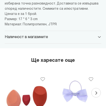
избирана точна разновидност. Доставката се извършва
според наличностите. Снимките са илюстративни.
Цената е за 1 брой.
Размер: 17 * 6 * 3 cm
Материал: Полипропилен, JTPR
Наличност в магазините
MINISO Парадайс Център
гр. София, бул."Черни връх" №100, Парадайс Център, ниво 0
MINISO Сердика Център
Ще харесате още
гр. София, бул."Ситняково" №48, Сердика Център, ниво -1
MINISO София Ринг Мол
гр. София, бул."Околовръстен път" №214, София Ринг Мол, ниво
0
MINISO Денкоглу
гр. София, ул."Денкоглу" №44
MINISO Витоша