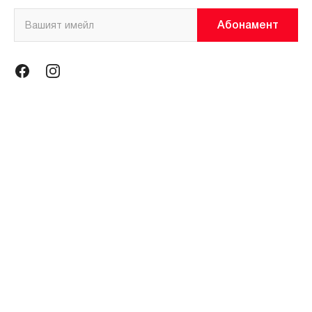
Абонамент
Информация
Общи условия
Политика за поверителност
Магазини
За нас
Контакти
Контакти
miniso@miniso.bg