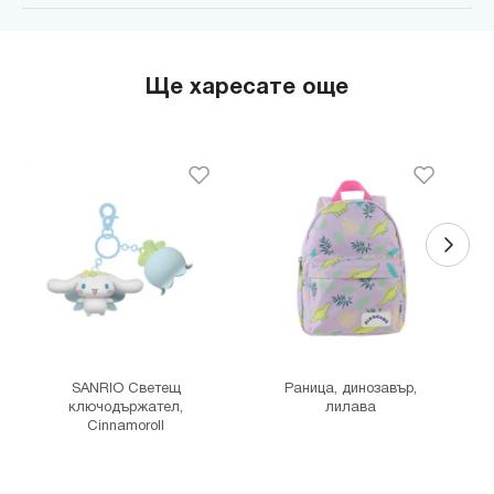
MINISO Парадайс Център
гр. София, бул."Черни връх" №100, Парадайс Център, ниво 0
MINISO Сердика Център
Ще харесате още
гр. София, бул."Ситняково" №48, Сердика Център, ниво -1
MINISO София Ринг Мол
гр. София, бул."Околовръстен път" №214, София Ринг Мол, ниво
0
MINISO Денкоглу
гр. София, ул."Денкоглу" №44
MINISO Витоша
гр. София, бул."Витоша" №57
THE MALL
гр. София, бул. Цариградско шосе 115з
SANRIO Светещ
Раница, динозавър,
ключодържател,
лилава
Cinnamoroll