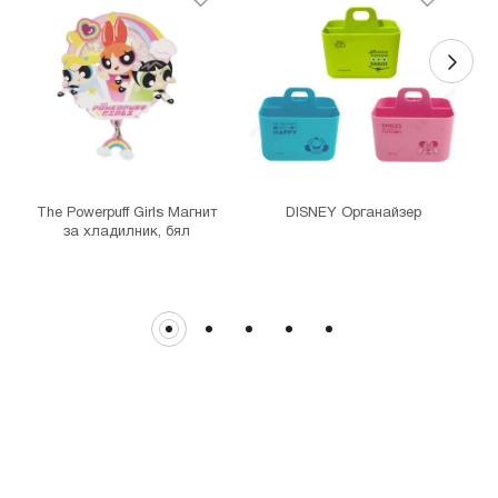
0
MINISO Денкоглу
гр. София, ул."Денкоглу" №44
MINISO Витоша
гр. София, бул."Витоша" №57
THE MALL
гр. София, бул. Цариградско шосе 115з
The Powerpuff Girls Магнит
DISNEY Органайзер
за хладилник, бял