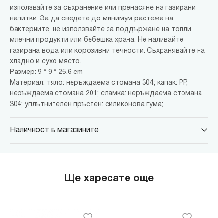
използвайте за съхранение или пренасяне на газирани
напитки. За да сведете до минимум растежа на
бактериите, не използвайте за поддържане на топли
млечни продукти или бебешка храна. Не наливайте
газирана вода или корозивни течности. Съхранявайте на
хладно и сухо място.
Размер: 9 * 9 * 25.6 cm
Материал: тяло: неръждаема стомана 304; капак: PP,
неръждаема стомана 201; сламка: неръждаема стомана
304; уплътнителен пръстен: силиконова гума;
Наличност в магазините
MINISO Парадайс Център
гр. София, бул."Черни връх" №100, Парадайс Център, ниво 0
MINISO Сердика Център
Ще харесате още
гр. София, бул."Ситняково" №48, Сердика Център, ниво -1
MINISO София Ринг Мол
гр. София, бул."Околовръстен път" №214, София Ринг Мол, ниво