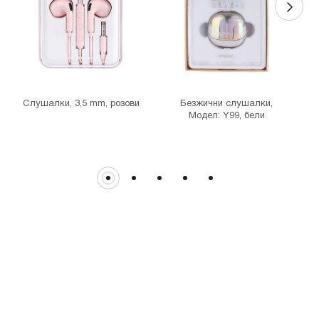
гр. София, ул."Денкоглу" №44
MINISO Витоша
гр. София, бул."Витоша" №57
THE MALL
гр. София, бул. Цариградско шосе 115з
Слушалки, 3,5 mm, розови
Безжични слушалки,
Модел: Y99, бели