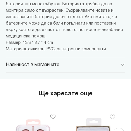
батерия тип монета/бутон. Батерията трябва да се
монтира само от възрастен. Съхранявайте новите и
използваните батерии далеч от деца. Ако смятате, че
батериите може да са били погълнати или поставени
върху която и да е част от тялото, потърсете незабавно
медицинска помощ.
Размер: 13.3 * 8.7 * 4 cm
Материал: силикон, PVC, електронни компоненти
Наличност в магазините
MINISO Парадайс Център
гр. София, бул."Черни връх" №100, Парадайс Център, ниво 0
MINISO Сердика Център
Ще харесате още
гр. София, бул."Ситняково" №48, Сердика Център, ниво -1
MINISO София Ринг Мол
гр. София, бул."Околовръстен път" №214, София Ринг Мол, ниво
0
MINISO Денкоглу