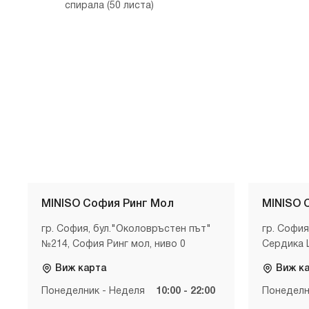
спирала (50 листа)
MINISO София Ринг Мол
MINISO 
гр. София, бул."Околовръстен път"
гр. София
№214, София Ринг мол, ниво 0
Сердика 
Виж карта
Виж к
Понеделник - Неделя
10:00 - 22:00
Понеделн