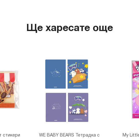
гр. София
THE M
гр. София,
Ще харесате още
т стикери
WE BABY BEARS Тетрадка с
My Litt