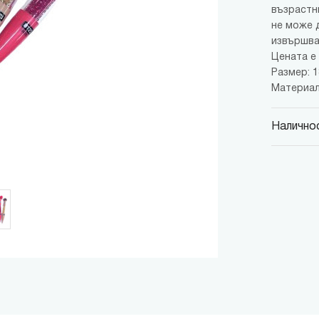
възрастн
не може 
извършва
Цената е 
Размер: 18
Материал:
Наличнос
MINISO
гр. София,
MINISO
гр. София,
MINISO
гр. София,
MINISO
гр. София
MINISO