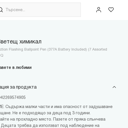
ветещ химикал
tion Flashing Ballpoint Pen (377A Battery Included) (7 Assorted
DQ
авете в любими
ция за продукта
6942269574905
: Съдържа малки части и има опасност от задушаване
ъщане. Не е подходящо за деца под 3 години.
айте на прохладно място. Пазете от пряка слънчева
. Децата трябва да използват под наблюдение на