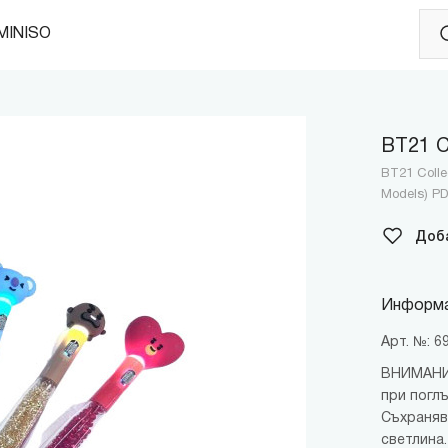
MINISO
BT21 С
BT21 Collec
Models) P
Доб
Информа
Арт. №: 
ВНИМАНИЕ
при погл
Съхраняв
светлина