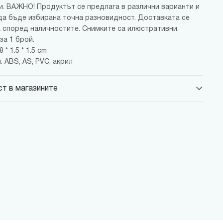
и. ВАЖНО! Продуктът се предлага в различни варианти и
да бъде избирана точна разновидност. Доставката се
 според наличностите. Снимките са илюстративни.
за 1 брой.
 * 1.5 * 1.5 cm
 ABS, AS, PVC, акрил
т в магазините
 Парадайс Център
 бул."Черни връх" №100, Парадайс Център, ниво 0
 Сердика Център
 бул."Ситняково" №48, Сердика Център, ниво -1
 София Ринг Мол
 бул."Околовръстен път" №214, София Ринг Мол, ниво 0
 Денкоглу
, ул."Денкоглу" №44
 Витоша