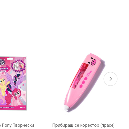
, бул."Витоша" №57
ALL
 бул. Цариградско шосе 115з
le Pony Творчески
Прибиращ се коректор (прасе)