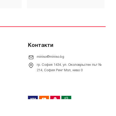
Контакти
miniso@miniso.bg
гр. София 1434, ул. Околовръстен път №
214, София Ринг Мол, ниво 0