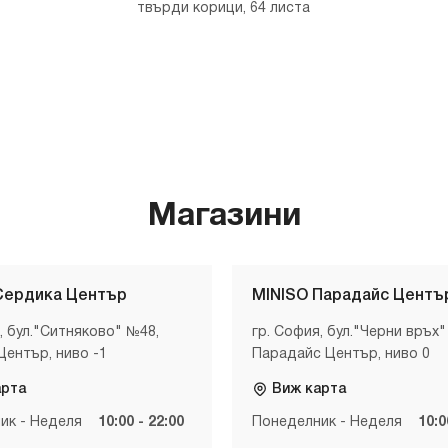
твърди корици, 64 листа
Магазини
Сердика Център
MINISO Парадайс Центъ
, бул."Ситняково" №48,
гр. София, бул."Черни връх"
Център, ниво -1
Парадайс Център, ниво 0
арта
Виж карта
ик - Неделя
10:00 - 22:00
Понеделник - Неделя
10:0