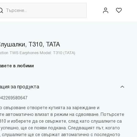
лушалки, T310, TATA
ction TWS Earphones Model: T310 (TATA)
авете в любими
ция за продукта
6942269580647
о свързване отворете кутията за зареждане и
те автоматично влизат в режим на сдвояване. Потърсете
310 и изберете да се свържете, след като слушалките са
 успешно, ще се появи подкана. Следващият път, когато
, слушалките ще се свържат автоматично с последното