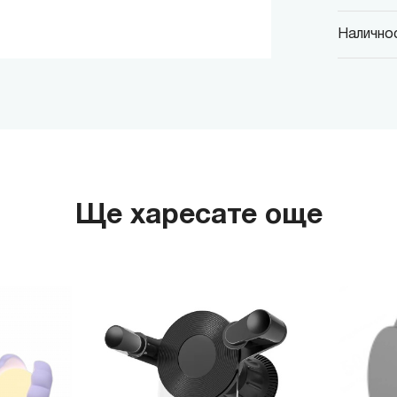
Наличнос
MINISO
гр. София,
MINISO
гр. София,
MINISO
гр. София,
Ще харесате още
MINISO
гр. София
MINISO
гр. София
THE M
гр. София,