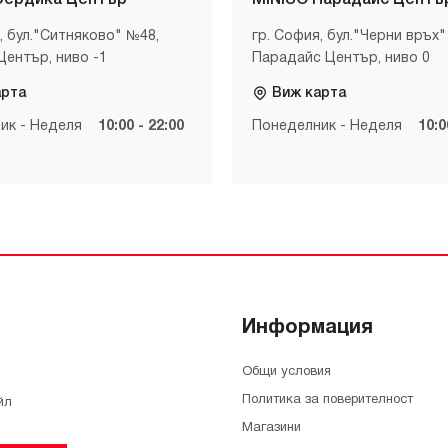
Сердика Център
MINISO Парадайс Центъ
, бул."Ситняково" №48,
гр. София, бул."Черни връх"
Център, ниво -1
Парадайс Център, ниво 0
арта
Виж карта
ик - Неделя
10:00 - 22:00
Понеделник - Неделя
10:0
Информация
Общи условия
Политика за поверителност
йл
Магазини