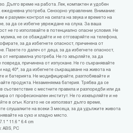
во. Дълго време на работа. Лек, компактен и удобен
а ежедневна употреба. Сензорно управление. Внимание:
м е разумен контрол на силата на звука и времето на
е, за да се избегне увреждане на слуха. За ваша
ост не го използвайте в потенциално опасни условия. Не
 музика, не се обаждайте и не отговаряйте на телефона,
офирате, за да избегнете опасност, причинена от
е. Пазете го далеч от деца, за да избегнете опасност,
 от неправилна употреба. Не го хвърляйте, за да
 повреда, причинена от изпускане. Не го съхранявайте
и над 40°, за да избегнете съкращаване на живота на
те и батерията. Не модифицирайте, разглобявайте и
айте продукта. Незаменяема батерия. Трябва да се
 в съответствие с местните правила и разпоредби или да
лира от професионален институт. Не го изхвърляйте и не
йте в огън. Когато не се използват дълго време,
те слушалките на всеки 3 месеца, за да удължите живота
нявайте на сухо и хладно място.
.1 * 11.6 * 6.4 cm
: ABS, PC