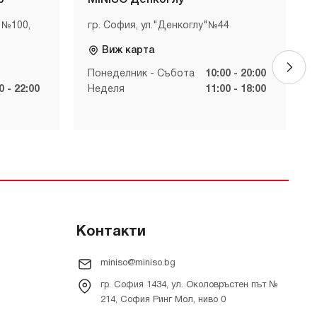
р
MINISO Денкоглу
 №100,
гр. София, ул."Денкоглу"№44
Виж карта
Понеделник - Събота
10:00 - 20:00
0 - 22:00
Неделя
11:00 - 18:00
Контакти
miniso@miniso.bg
гр. София 1434, ул. Околовръстен път №
214, София Ринг Мол, ниво 0