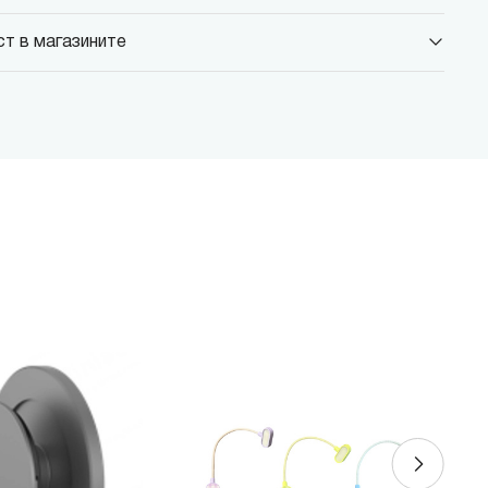
т в магазините
 Парадайс Център
 бул."Черни връх" №100, Парадайс Център, ниво 0
 Сердика Център
 бул."Ситняково" №48, Сердика Център, ниво -1
 София Ринг Мол
 бул."Околовръстен път" №214, София Ринг Мол, ниво 0
 Денкоглу
, ул."Денкоглу" №44
 Витоша
, бул."Витоша" №57
ALL
 бул. Цариградско шосе 115з