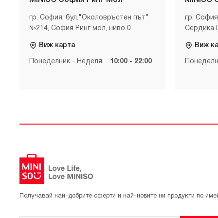
MINISO София Ринг Мол
MINISO 
гр. София, бул."Околовръстен път"
гр. София
№214, София Ринг мол, ниво 0
Сердика 
Виж карта
Виж к
Понеделник - Неделя
10:00 - 22:00
Понеделн
Получавай най-добрите оферти и най-новите ни продукти по име