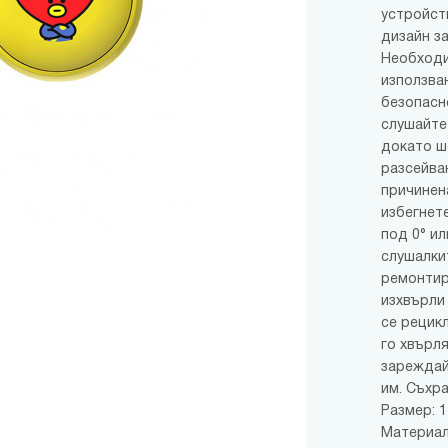
устройст
дизайн з
Необходи
използван
безопасн
слушайте
докато ш
разсейван
причинена
избегнете
под 0° ил
слушалки
ремонтир
изхвърли
се рецик
го хвърля
зареждай
им. Съхра
Размер: 17
Материал