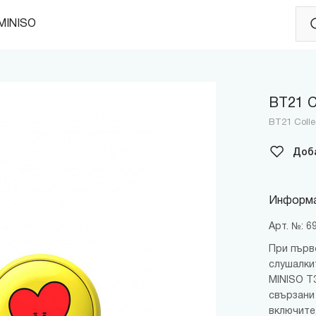
MINISO
BT21 С
BT21 Colle
Доб
Информа
Арт. №: 
При първ
слушалки
MINISO T
свързани
включите