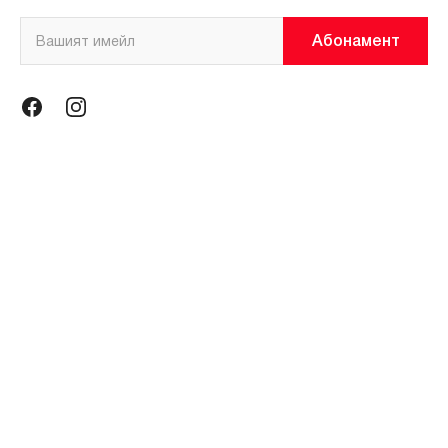
Абонамент
Информация
Общи условия
Политика за поверителност
Магазини
За нас
Контакти
Контакти
miniso@miniso.bg