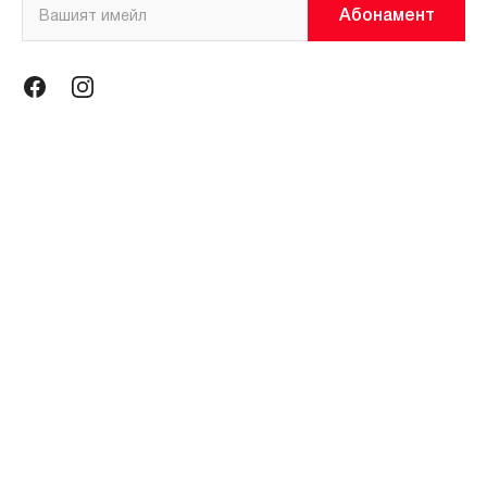
Абонамент
Информация
Общи условия
Политика за поверителност
Магазини
За нас
Контакти
Контакти
miniso@miniso.bg
гр. София 1434, ул. Околовръстен път № 214, София Ринг