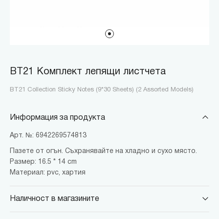
BT21 Комплект лепящи листчета
BT21 Collection Sticky Notes (9*30 Sheets) (2 Assorted Models)
Информация за продукта
Арт. №: 6942269574813
Пазете от огън. Съхранявайте на хладно и сухо място.
Размер: 16.5 * 14 cm
Материал: pvc, хартия
Наличност в магазините
MINISO Парадайс Център