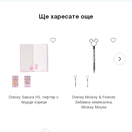
гр. София, бул."Черни връх" №100, Парадайс Център, ниво 0
MINISO Сердика Център
Ще харесате още
гр. София, бул."Ситняково" №48, Сердика Център, ниво -1
MINISO София Ринг Мол
гр. София, бул."Околовръстен път" №214, София Ринг Мол, ниво
0
MINISO Денкоглу
гр. София, ул."Денкоглу" №44
MINISO Витоша
гр. София, бул."Витоша" №57
THE MALL
гр. София, бул. Цариградско шосе 115з
Disney Sakura H5, тефтер с
Disney Mickey & Friends
твърди корици
Забавна химикалка,
Mickey Mouse