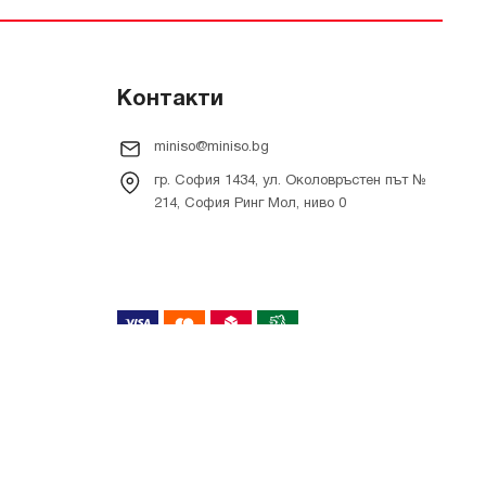
Контакти
miniso@miniso.bg
гр. София 1434, ул. Околовръстен път №
214, София Ринг Мол, ниво 0
Онлайн магазин от
RIZN