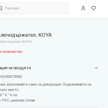
Ключодържател, KOYA
ction Keychain (KOYA)
о количество
ция за продукта
6942269570099
чка, използвайте само за декорация. Съхранявайте на
сухо място.
 * 6 * 4 cm
: PVC, цинкова сплав