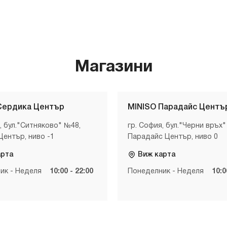
Магазини
Сердика Център
MINISO Парадайс Центъ
, бул."Ситняково" №48,
гр. София, бул."Черни връх"
Център, ниво -1
Парадайс Център, ниво 0
арта
Виж карта
ик - Неделя
10:00 - 22:00
Понеделник - Неделя
10:0