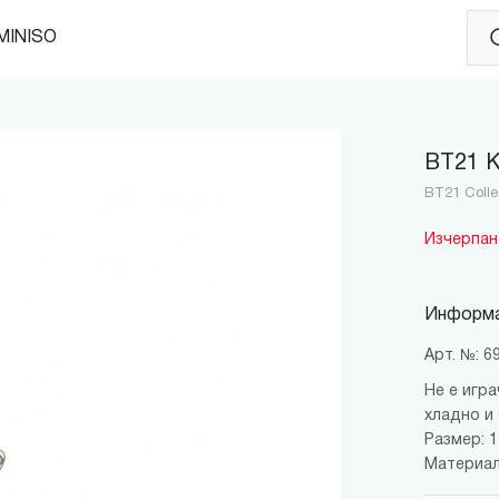
MINISO
BT21 
BT21 Colle
Изчерпан
Информа
Арт. №: 
Не е игра
хладно и 
Размер: 13
Материал