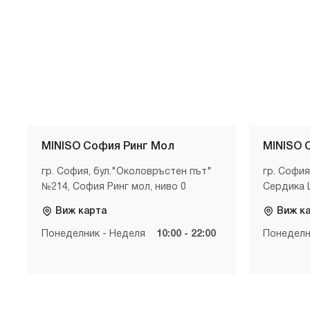
MINISO София Ринг Мол
MINISO 
гр. София, бул."Околовръстен път"
гр. София
№214, София Ринг мол, ниво 0
Сердика 
Виж карта
Виж к
Понеделник - Неделя
10:00 - 22:00
Понеделн