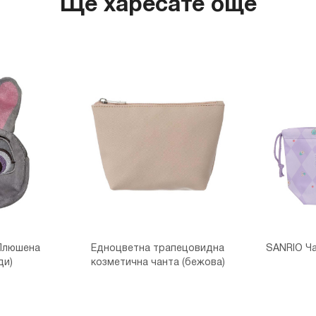
Ще харесате още
 Плюшена
Едноцветна трапецовидна
SANRIO Ча
ди)
козметична чанта (бежова)