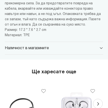
прекомерна сила. За да предотвратите повреда на
кабела, вкарвайте или изваждайте конектора право
навътре или навън, а не под ъгъл. Опаковката трябва да
се запази, тъй като съдържа важна информация. Пазете
от огън и влага. Да се ​​съхранява на сухо място.
Размер: 17.2 * 7.6 * 2.7 cm
Материал: TPE
Наличност в магазините
MINISO Парадайс Център
гр. София, бул."Черни връх" №100, Парадайс Център, ниво 0
MINISO Сердика Център
Ще харесате още
гр. София, бул."Ситняково" №48, Сердика Център, ниво -1
MINISO София Ринг Мол
гр. София, бул."Околовръстен път" №214, София Ринг Мол, ниво
0
MINISO Денкоглу
гр. София, ул."Денкоглу" №44