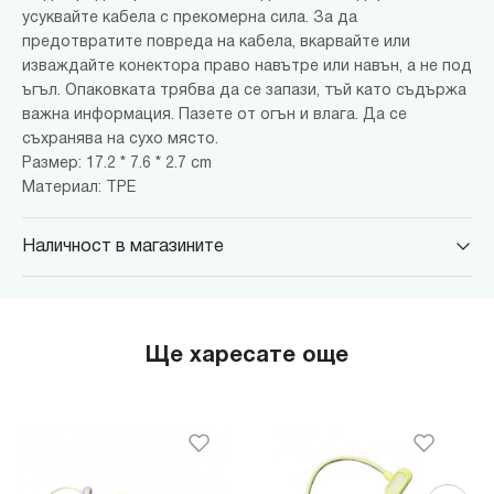
усуквайте кабела с прекомерна сила. За да
предотвратите повреда на кабела, вкарвайте или
изваждайте конектора право навътре или навън, а не под
ъгъл. Опаковката трябва да се запази, тъй като съдържа
важна информация. Пазете от огън и влага. Да се ​​
съхранява на сухо място.
Размер: 17.2 * 7.6 * 2.7 cm
Материал: TPE
Наличност в магазините
MINISO Парадайс Център
гр. София, бул."Черни връх" №100, Парадайс Център, ниво 0
MINISO Сердика Център
Ще харесате още
гр. София, бул."Ситняково" №48, Сердика Център, ниво -1
MINISO София Ринг Мол
гр. София, бул."Околовръстен път" №214, София Ринг Мол, ниво
0
MINISO Денкоглу