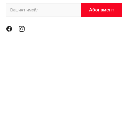
Абонамент
Информация
Общи условия
Политика за поверителност
Магазини
За нас
Контакти
Контакти
miniso@miniso.bg