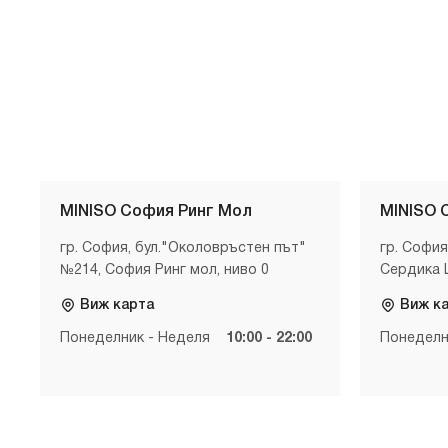
MINISO София Ринг Мол
MINISO 
гр. София, бул."Околовръстен път"
гр. София
№214, София Ринг мол, ниво 0
Сердика 
Виж карта
Виж к
Понеделник - Неделя
10:00 - 22:00
Понеделн