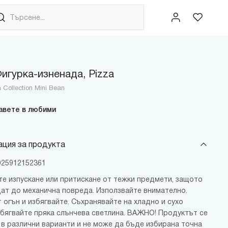
игурка-изненада, Pizza
 Collection Mini Bean
авете в любими
ция за продукта
6925912152361
те изпускане или притискане от тежки предмети, защото
ат до механична повреда. Използвайте внимателно.
 огън и избягвайте. Съхранявайте на хладно и сухо
збягвайте пряка слънчева светлина. ВАЖНО! Продуктът се
 в различни варианти и не може да бъде избирана точна