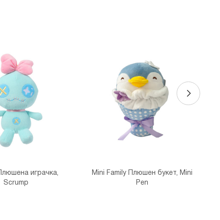
 Витоша
, бул."Витоша" №57
ALL
 бул. Цариградско шосе 115з
Плюшена играчка,
Mini Family Плюшен букет, Mini
Scrump
Pen