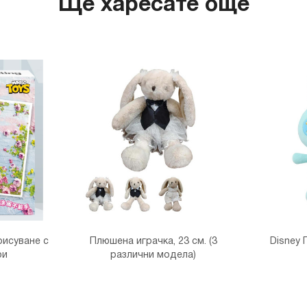
Ще харесате още
MINISO
гр. София
THE M
гр. София,
рисуване с
Плюшена играчка, 23 см. (3
Disney 
ои
различни модела)