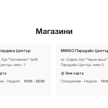
Магазини
Сердика Център
MINISO Парадайс Центъ
, бул."Ситняково" №48,
гр. София, бул."Черни връх"
Център, ниво -1
Парадайс Център, ниво 0
арта
Виж карта
ик - Неделя
10:00 - 22:00
Понеделник - Неделя
10:0