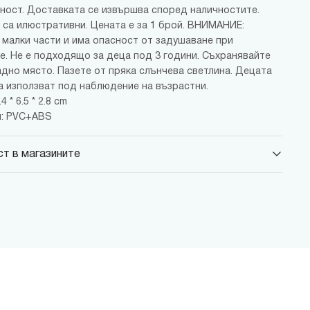
ност. Доставката се извършва според наличностите.
 са илюстративни. Цената е за 1 брой. ВНИМАНИЕ:
малки части и има опасност от задушаване при
е. Не е подходящо за деца под 3 години. Съхранявайте
адно място. Пазете от пряка слънчева светлина. Децата
а използват под наблюдение на възрастни.
4 * 6.5 * 2.8 cm
: PVC+ABS
т в магазините
 Парадайс Център
 бул."Черни връх" №100, Парадайс Център, ниво 0
 Сердика Център
 бул."Ситняково" №48, Сердика Център, ниво -1
 София Ринг Мол
 бул."Околовръстен път" №214, София Ринг Мол, ниво 0
 Денкоглу
, ул."Денкоглу" №44