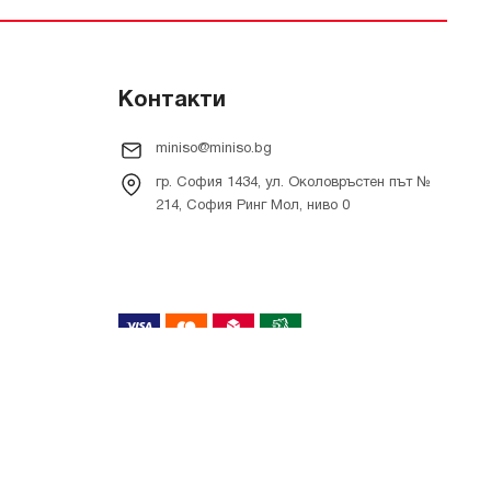
Контакти
miniso@miniso.bg
гр. София 1434, ул. Околовръстен път №
214, София Ринг Мол, ниво 0
Онлайн магазин от
RIZN