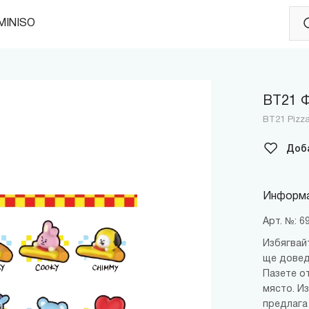
MINISO
BT21 Ф
BT21 Pizza
Доб
Информа
Арт. №: 
Избягвай
ще довед
Пазете от
място. И
предлага