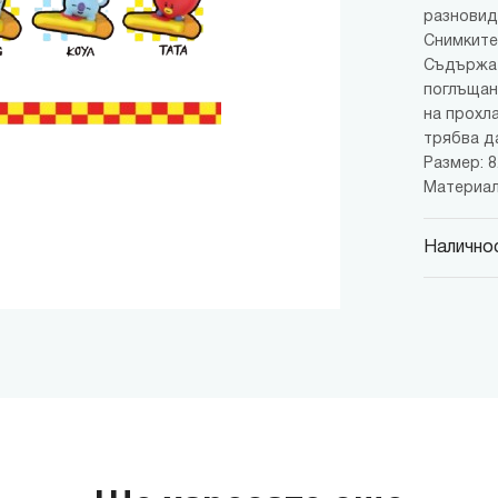
разновид
Снимките
Съдържа 
поглъщан
на прохл
трябва д
Размер: 8.
Материал
Наличнос
MINISO
гр. София,
MINISO
гр. София,
MINISO
гр. София,
MINISO
гр. София