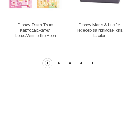
гр. София, бул."Витоша" №57
THE MALL
гр. София, бул. Цариградско шосе 115з
Disney Tsum Tsum
Disney Marie & Lucifer
Картодържател,
Несесер за гримове, сив,
Lotso/Winnie the Pooh
Lucifer