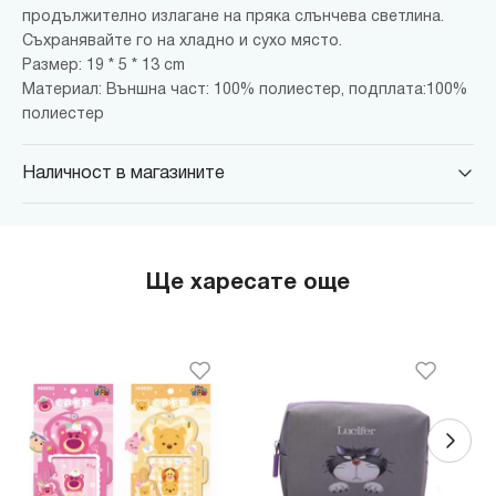
продължително излагане на пряка слънчева светлина.
Съхранявайте го на хладно и сухо място.
Размер: 19 * 5 * 13 cm
Материал: Външна част: 100% полиестер, подплата:100%
полиестер
Наличност в магазините
MINISO Парадайс Център
гр. София, бул."Черни връх" №100, Парадайс Център, ниво 0
MINISO Сердика Център
Ще харесате още
гр. София, бул."Ситняково" №48, Сердика Център, ниво -1
MINISO София Ринг Мол
гр. София, бул."Околовръстен път" №214, София Ринг Мол, ниво
0
MINISO Денкоглу
гр. София, ул."Денкоглу" №44
MINISO Витоша