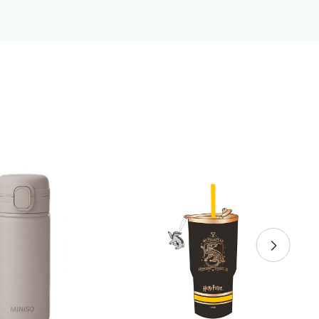
 бул."Черни връх" №100, Парадайс Център, ниво 0
 Сердика Център
 бул."Ситняково" №48, Сердика Център, ниво -1
 София Ринг Мол
 бул."Околовръстен път" №214, София Ринг Мол, ниво 0
 Денкоглу
, ул."Денкоглу" №44
 Витоша
, бул."Витоша" №57
ALL
 бул. Цариградско шосе 115з