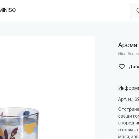
MINISO
Аромат
Nice Serie
Доб
Информа
Арт. №: 
Отстране
свещи го
според и
отрежете
моля, за