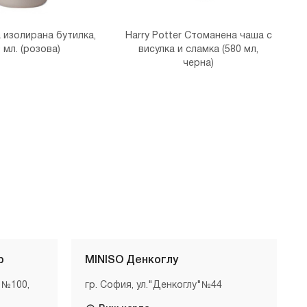
 изолирана бутилка,
Harry Potter Стоманена чаша с
 мл. (розова)
висулка и сламка (580 мл,
черна)
р
MINISO Денкоглу
 №100,
гр. София, ул."Денкоглу"№44