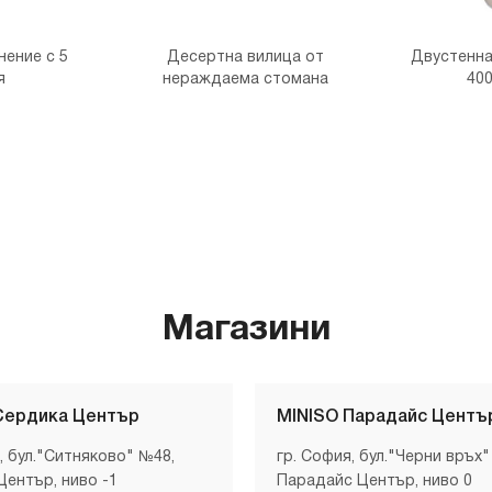
нение с 5
Десертна вилица от
Двустенна
я
нераждаема стомана
400
Магазини
Сердика Център
MINISO Парадайс Центъ
, бул."Ситняково" №48,
гр. София, бул."Черни връх"
Център, ниво -1
Парадайс Център, ниво 0