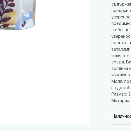
съдържан
повърхнос
уверенос
предимно
е обезцве
уверенос
простран
запалими 
излизате
среда. В
топлина 
използва
Моля, по
за да изб
Размер: 9 
Материал
Наличнос
MINISO