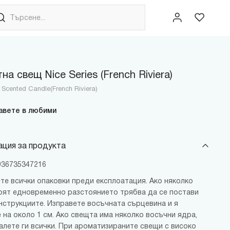
на свещ Nice Series (French Riviera)
s Scented Candle(French Riviera)
авете в любими
ция за продукта
6936735347216
те всички опаковки преди експлоатация. Ако няколко
рят едновременно разстоянието трябва да се постави
нструкциите. Изправете восъчната сърцевина и я
 на около 1 см. Ако свещта има няколко восъчни ядра,
палете ги всички. При ароматизираните свещи с високо