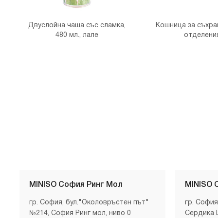
Двуслойна чаша със сламка,
Кошница за съхра
480 мл., лале
отделени
MINISO София Ринг Мол
MINISO 
гр. София, бул."Околовръстен път"
гр. София
№214, София Ринг мол, ниво 0
Сердика 