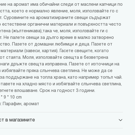
ие на аромат има обичайни следи от маслени капчици по
тта, което е нормално явление, моля, използвайте го с
т. Суровините на ароматизираните свещи съдържат
 естествени органични материали и повърхността често
тена (жълтеникава),така че, моля, използвайте ги с
т. Не палете свещи за дълго време в малко затворено
ство. Пазете от домашни любимци и деца. Пазете от
материали (завеси, хартия). Гасете свещите, когато
 от стаята. Моля, използвайте свещта в безветрена
инаги дръжте свещта изправена. Пазете от източници на
и избягвайте пряка слънчева светлина. Не може да се
 за поддържане на топла храна, като например топъл чай.
ставете на хладно място и избягвайте слънчева светлина,
егнете влошаване. Срок на годност 3 години.
* 9 * 10 cm
: Парафин, аромат
т в магазините
 Парадайс Център