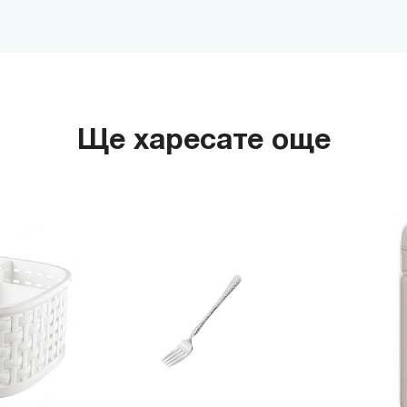
гр. София,
MINISO
гр. София,
MINISO
гр. София,
Ще харесате още
MINISO
гр. София
MINISO
гр. София
THE M
гр. София,